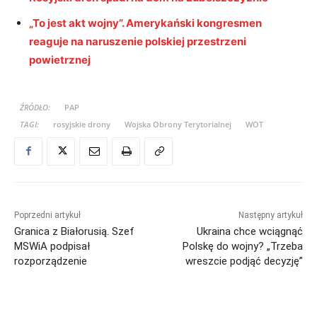
„To jest akt wojny”. Amerykański kongresmen
reaguje na naruszenie polskiej przestrzeni
powietrznej
ŹRÓDŁO:
PAP
TAGI:
rosyjskie drony
Wojska Obrony Terytorialnej
WOT
Poprzedni artykuł
Następny artykuł
Granica z Białorusią. Szef
Ukraina chce wciągnąć
MSWiA podpisał
Polskę do wojny? „Trzeba
rozporządzenie
wreszcie podjąć decyzję”