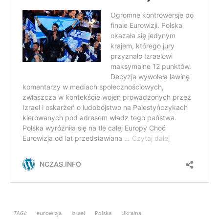
TAGI:
eurowizja
Izrael
Polska
Ukraina