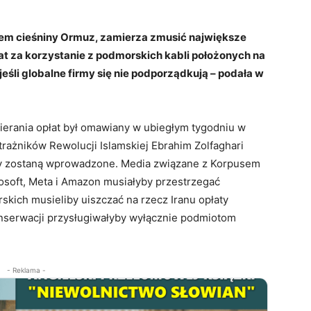
em cieśniny Ormuz, zamierza zmusić największe
t za korzystanie z podmorskich kabli położonych na
 jeśli globalne firmy się nie podporządkują – podała w
ierania opłat był omawiany w ubiegłym tygodniu w
trażników Rewolucji Islamskiej Ebrahim Zolfaghari
łaty zostaną wprowadzone. Media związane z Korpusem
rosoft, Meta i Amazon musiałyby przestrzegać
skich musieliby uiszczać na rzecz Iranu opłaty
onserwacji przysługiwałyby wyłącznie podmiotom
- Reklama -