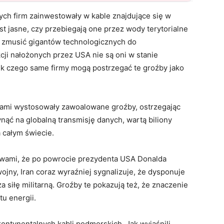
ch firm zainwestowały w kable znajdujące się w
est jasne, czy przebiegają one przez wody terytorialne
y zmusić gigantów technologicznych do
ji nałożonych przez USA nie są oni w stanie
ek czego same firmy mogą postrzegać te groźby jako
zami wystosowały zawoalowane groźby, ostrzegając
ąć na globalną transmisję danych, wartą biliony
 całym świecie.
bawami, że po powrocie prezydenta USA Donalda
jny, Iran coraz wyraźniej sygnalizuje, że dysponuje
 siłę militarną. Groźby te pokazują też, że znaczenie
u energii.
ontynentalnych kabli podmorskich. Jak wyjaśnili