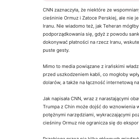
CNN zaznaczyła, że niektóre ze wspomniany
cieśninie Ormuz i Zatoce Perskiej, ale nie j
Iranu. Nie wiadomo też, jak Teheran mógłb
podporządkowania się, gdyż z powodu sankc
dokonywać płatności na rzecz Iranu, wskut
puste gesty.
Mimo to media powiązane z irańskimi wład
przed uszkodzeniem kabli, co mogłoby wpłyn
dolarów, a także na łączność internetową na
Jak napisała CNN, wraz z narastającymi o
Trumpa z Chin może dojść do wznowienia wo
potężnymi narzędziami, wykraczającymi poza
cieśniny Ormuz nie ogranicza się do eksport
Przebiega przez nią kilka głównych międzyk