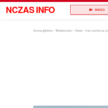
NCZAS
INFO
WIDEO
Strona główna
Wiadomości
Świat
Iran zamierza zm