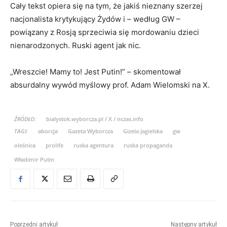
Cały tekst opiera się na tym, że jakiś nieznany szerzej
nacjonalista krytykujący Żydów i – według GW –
powiązany z Rosją sprzeciwia się mordowaniu dzieci
nienarodzonych. Ruski agent jak nic.
„Wreszcie! Mamy to! Jest Putin!” – skomentował
absurdalny wywód myślowy prof. Adam Wielomski na X.
ŹRÓDŁO:
bialystok.wyborcza.pl / X / nczas.info
TAGI:
aborcja
Gazeta Wyborcza
Gizela Jagielska
gw
oleśnica
prolife
ruska agentura
ruska propaganda
Władimir Putin
Poprzedni artykuł
Następny artykuł