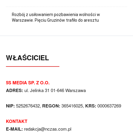
Rozbój z usiłowaniem pozbawienia wolności w
Warszawie. Pięciu Gruzinów trafiło do aresztu
WŁAŚCICIEL
5S MEDIA SP. Z O.O.
ADRES:
ul. Jelinka 31 01-646 Warszawa
NIP:
5252676432,
REGON:
365416025,
KRS:
0000637269
KONTAKT
E-MAIL:
redakcja@nczas.com.pl