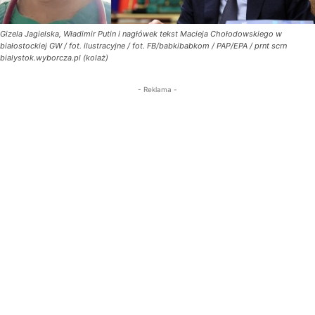
Gizela Jagielska, Władimir Putin i nagłówek tekst Macieja Chołodowskiego w
białostockiej GW / fot. ilustracyjne / fot. FB/babkibabkom / PAP/EPA / prnt scrn
bialystok.wyborcza.pl (kolaż)
- Reklama -