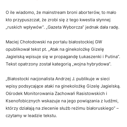
O ile wiadomo, że mainstream broni aborterów, to mało
kto przypuszczał, że zrobi się z tego kwestia słynnej
„ruskich wpływów”. „Gazeta Wyborcza” jednak dała radę.
Maciej Chołodowski na portalu białostockiej GW
opublikował tekst pt. „Atak na ginekolożkę Gizelę
Jagielską wpisuje się w propagandę Łukaszenki i Putina”.
Tekst opatrzony został kategorią „wojna hybrydowa”.
„Białostocki nacjonalista Andrzej J. publikuje w sieci
wpisy podsycające ataki na ginekolożkę Gizelę Jagielską.
Ośrodek Monitorowania Zachowań Rasistowskich i
Ksenofobicznych wskazuje na jego powiązania z ludźmi,
którzy działają na zlecenie służb reżimu białoruskiego” –
czytamy w leadzie tekstu.