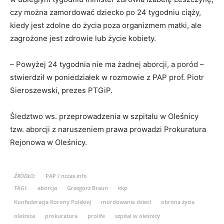
czy można zamordować dziecko po 24 tygodniu ciąży,
kiedy jest zdolne do życia poza organizmem matki, ale
zagrożone jest zdrowie lub życie kobiety.
– Powyżej 24 tygodnia nie ma żadnej aborcji, a poród –
stwierdził w poniedziałek w rozmowie z PAP prof. Piotr
Sieroszewski, prezes PTGiP.
Śledztwo ws. przeprowadzenia w szpitalu w Oleśnicy
tzw. aborcji z naruszeniem prawa prowadzi Prokuratura
Rejonowa w Oleśnicy.
ŹRÓDŁO:
PAP / nczas.info
TAGI:
aborcja
Grzegorz Braun
kkp
Konfederacja Korony Polskiej
mordowanie dzieci
obrona życia
oleśnica
prokuratura
prolife
szpital w oleśnicy