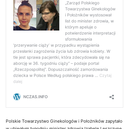
Polskie Towarzystwo Ginekologów i Położników zapytało
w ubiegłym tygodniu minister zdrowia Izabelę Leszczynę,