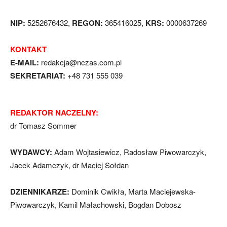
NIP:
5252676432,
REGON:
365416025,
KRS:
0000637269
KONTAKT
E-MAIL:
redakcja@nczas.com.pl
SEKRETARIAT:
+48 731 555 039
REDAKTOR NACZELNY:
dr Tomasz Sommer
WYDAWCY:
Adam Wojtasiewicz, Radosław Piwowarczyk,
Jacek Adamczyk, dr Maciej Sołdan
DZIENNIKARZE:
Dominik Cwikła, Marta Maciejewska-
Piwowarczyk, Kamil Małachowski, Bogdan Dobosz