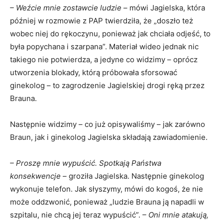
– Weźcie mnie zostawcie ludzie –
mówi Jagielska, która
później w rozmowie z PAP twierdziła, że „doszło też
wobec niej do rękoczynu, ponieważ jak chciała odjeść, to
była popychana i szarpana”. Materiał wideo jednak nic
takiego nie potwierdza, a jedyne co widzimy – oprócz
utworzenia blokady, którą próbowała sforsować
ginekolog – to zagrodzenie Jagielskiej drogi ręką przez
Brauna.
Następnie widzimy – co już opisywaliśmy – jak zarówno
Braun, jak i ginekolog Jagielska składają zawiadomienie.
– Proszę mnie wypuścić. Spotkają Państwa
konsekwencje –
groziła Jagielska. Następnie ginekolog
wykonuje telefon. Jak słyszymy, mówi do kogoś, że nie
może oddzwonić, ponieważ „ludzie Brauna ją napadli w
szpitalu, nie chcą jej teraz wypuścić”.
– Oni mnie atakują,