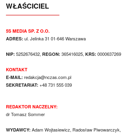
WŁAŚCICIEL
5S MEDIA SP. Z O.O.
ADRES:
ul. Jelinka 31 01-646 Warszawa
NIP:
5252676432,
REGON:
365416025,
KRS:
0000637269
KONTAKT
E-MAIL:
redakcja@nczas.com.pl
SEKRETARIAT:
+48 731 555 039
REDAKTOR NACZELNY:
dr Tomasz Sommer
WYDAWCY:
Adam Wojtasiewicz, Radosław Piwowarczyk,