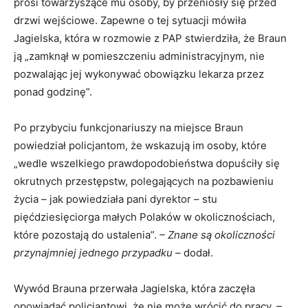
prosi towarzyszące mu osoby, by przeniosły się przed
drzwi wejściowe. Zapewne o tej sytuacji mówiła
Jagielska, która w rozmowie z PAP stwierdziła, że Braun
ją „zamknął w pomieszczeniu administracyjnym, nie
pozwalając jej wykonywać obowiązku lekarza przez
ponad godzinę”.
Po przybyciu funkcjonariuszy na miejsce Braun
powiedział policjantom, że wskazują im osoby, które
„wedle wszelkiego prawdopodobieństwa dopuściły się
okrutnych przestępstw, polegających na pozbawieniu
życia – jak powiedziała pani dyrektor – stu
pięćdziesięciorga małych Polaków w okolicznościach,
które pozostają do ustalenia”.
– Znane są okoliczności
przynajmniej jednego przypadku –
dodał.
Wywód Brauna przerwała Jagielska, która zaczęła
opowiadać policjantowi, że nie może wrócić do pracy.
–