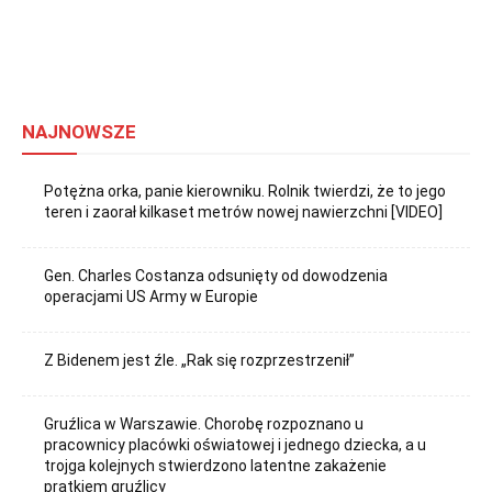
NAJNOWSZE
Potężna orka, panie kierowniku. Rolnik twierdzi, że to jego
teren i zaorał kilkaset metrów nowej nawierzchni [VIDEO]
Gen. Charles Costanza odsunięty od dowodzenia
operacjami US Army w Europie
Z Bidenem jest źle. „Rak się rozprzestrzenił”
Gruźlica w Warszawie. Chorobę rozpoznano u
pracownicy placówki oświatowej i jednego dziecka, a u
trojga kolejnych stwierdzono latentne zakażenie
prątkiem gruźlicy