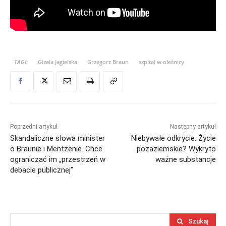
TAGI:
Gizela Jagielska
Grzegorz Braun
szpital w oleśnicy
Poprzedni artykuł
Następny artykuł
Skandaliczne słowa minister
Niebywałe odkrycie. Życie
o Braunie i Mentzenie. Chce
pozaziemskie? Wykryto
ograniczać im „przestrzeń w
ważne substancje
debacie publicznej”
Szukaj