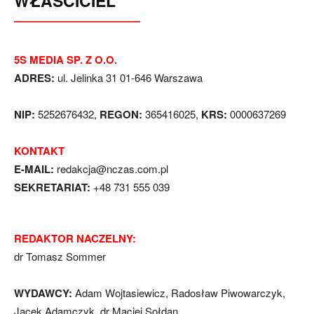
WŁAŚCICIEL
5S MEDIA SP. Z O.O.
ADRES:
ul. Jelinka 31 01-646 Warszawa
NIP:
5252676432,
REGON:
365416025,
KRS:
0000637269
KONTAKT
E-MAIL:
redakcja@nczas.com.pl
SEKRETARIAT:
+48 731 555 039
REDAKTOR NACZELNY:
dr Tomasz Sommer
WYDAWCY:
Adam Wojtasiewicz, Radosław Piwowarczyk,
Jacek Adamczyk, dr Maciej Sołdan