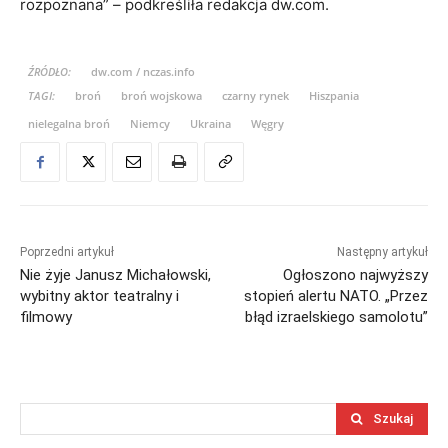
rozpoznana” – podkreśliła redakcja dw.com.
ŹRÓDŁO:
dw.com / nczas.info
TAGI:
broń
broń wojskowa
czarny rynek
Hiszpania
nielegalna broń
Niemcy
Ukraina
Węgry
Poprzedni artykuł
Następny artykuł
Nie żyje Janusz Michałowski,
Ogłoszono najwyższy
wybitny aktor teatralny i
stopień alertu NATO. „Przez
filmowy
błąd izraelskiego samolotu”
Szukaj