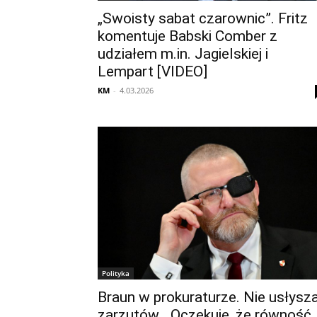
„Swoisty sabat czarownic”. Fritz
komentuje Babski Comber z
udziałem m.in. Jagielskiej i
Lempart [VIDEO]
KM
-
4.03.2026
Polityka
Braun w prokuraturze. Nie usłysza
zarzutów. „Oczekuję, że równość