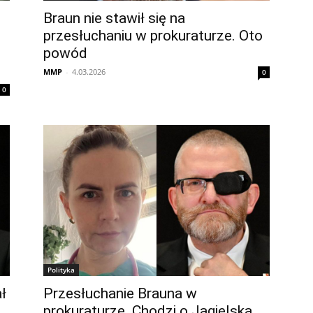
Braun nie stawił się na
przesłuchaniu w prokuraturze. Oto
powód
MMP
-
4.03.2026
0
0
Polityka
ł
Przesłuchanie Brauna w
prokuraturze. Chodzi o Jagielską