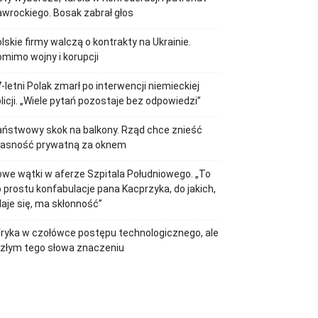
wrockiego. Bosak zabrał głos
lskie firmy walczą o kontrakty na Ukrainie.
mimo wojny i korupcji
-letni Polak zmarł po interwencji niemieckiej
licji. „Wiele pytań pozostaje bez odpowiedzi”
ństwowy skok na balkony. Rząd chce znieść
łasność prywatną za oknem
we wątki w aferze Szpitala Południowego. „To
 prostu konfabulacje pana Kacprzyka, do jakich,
aje się, ma skłonność”
ryka w czołówce postępu technologicznego, ale
złym tego słowa znaczeniu