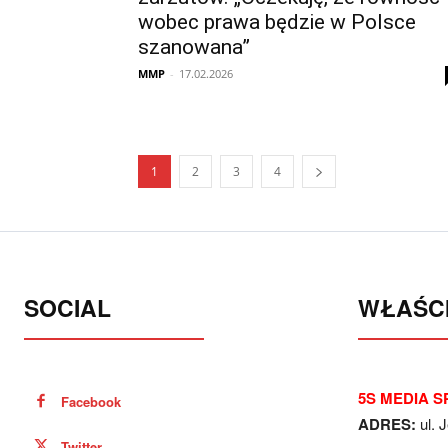
wobec prawa będzie w Polsce
szanowana”
MMP
-
17.02.2026
1
2
3
4
SOCIAL
WŁAŚCI
5S MEDIA SP
Facebook
ADRES:
ul. 
Twitter