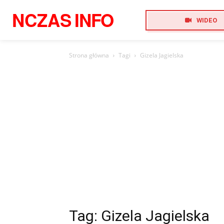
NCZAS
INFO
WIDEO
Strona główna
Tagi
Gizela Jagielska
Tag: Gizela Jagielska