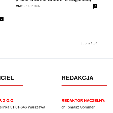
MMP
-
17.02.2026
0
0
Strona 1 z 4
CIEL
REDAKCJA
. Z O.O.
REDAKTOR NACZELNY:
Jelinka 31 01-646 Warszawa
dr Tomasz Sommer