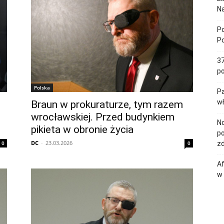
Na
Po
Po
37
po
Polska
Pa
w
Braun w prokuraturze, tym razem
wrocławskiej. Przed budynkiem
No
pikieta w obronie życia
po
DC
-
23.03.2026
0
0
zd
Af
w 