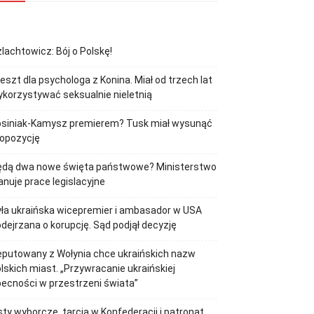
lachtowicz: Bój o Polskę!
eszt dla psychologa z Konina. Miał od trzech lat
korzystywać seksualnie nieletnią
osiniak-Kamysz premierem? Tusk miał wysunąć
ropozycję
ędą dwa nowe święta państwowe? Ministerstwo
anuje prace legislacyjne
ła ukraińska wicepremier i ambasador w USA
dejrzana o korupcję. Sąd podjął decyzję
putowany z Wołynia chce ukraińskich nazw
lskich miast. „Przywracanie ukraińskiej
ecności w przestrzeni świata”
sty wyborcze, tarcia w Konfederacji i patronat