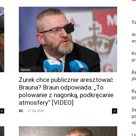
Sz
Ar
wy
K
p
Opinie
B
Żurek chce publicznie aresztować
pl
Brauna? Braun odpowiada: „To
By
polowanie z nagonką, podkręcanie
po
atmosfery” [VIDEO]
De
DC
-
21.04.2026
0
0
po
ob
Li