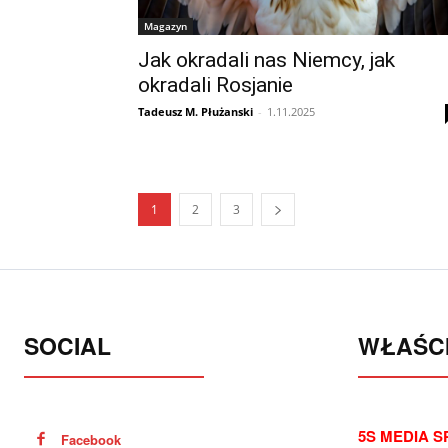
Magazyn
Jak okradali nas Niemcy, jak
okradali Rosjanie
Tadeusz M. Płużanski
-
1.11.2025
1
2
3
SOCIAL
WŁAŚCI
5S MEDIA SP
Facebook