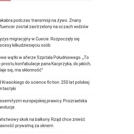
kabra podczas transmisji na żywo. Znany
fluencer został zastrzelony na oczach widzów
yzys migracyjny w Cuecie. Rozpoczęły się
ocesy kilkudziesięciu osób
we wątki w aferze Szpitala Południowego. „To
 prostu konfabulacje pana Kacprzyka, do jakich,
aje się, ma skłonność”
 Krasickiego do science fiction. 250 lat polskiej
ntastyki
losemityzm europejskiej prawicy. Proizraelska
wolucja
ństwowy skok na balkony. Rząd chce znieść
łasność prywatną za oknem