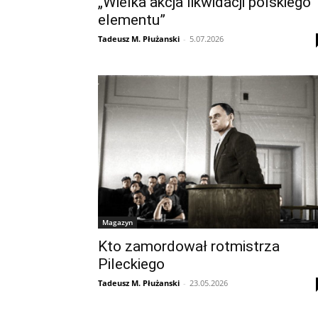
„Wielka akcja likwidacji polskiego
elementu”
Tadeusz M. Płużanski
-
5.07.2026
Magazyn
Kto zamordował rotmistrza
Pileckiego
Tadeusz M. Płużanski
-
23.05.2026