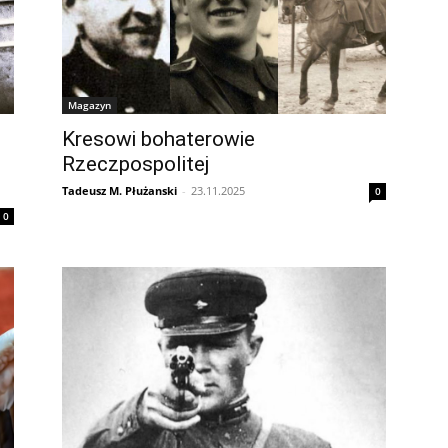
Magazyn
Kresowi bohaterowie
Rzeczpospolitej
Tadeusz M. Płużanski
-
23.11.2025
0
0