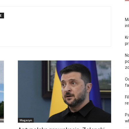
E
Ma
in
Kr
pr
No
po
zd
Od
fa
Fi
re
Pa
Magazyn
w