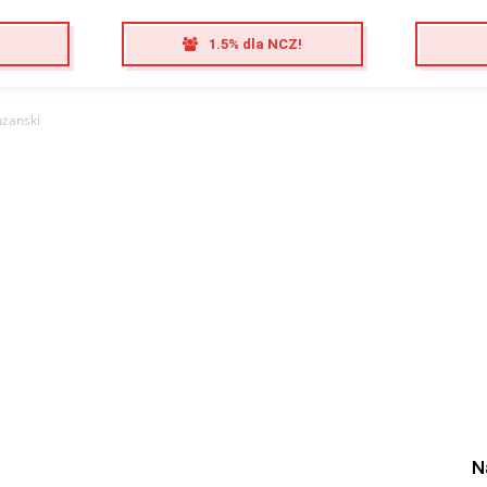
1.5% dla NCZ!
użanski
N