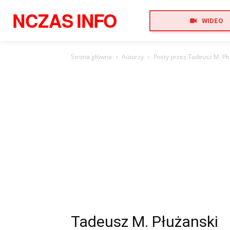
NCZAS
INFO
WIDEO
Strona główna
Autorzy
Posty przez Tadeusz M. Pł
Tadeusz M. Płużanski