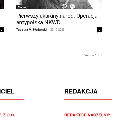
Magazyn
Pierwszy ukarany naród. Operacja
antypolska NKWD
Tadeusz M. Płużanski
-
25.10.2025
0
0
Strona 1 z 3
CIEL
REDAKCJA
. Z O.O.
REDAKTOR NACZELNY: