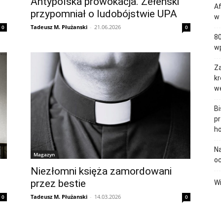
Antypolska prowokacja. Zełenski
Af
przypomniał o ludobójstwie UPA
w 
Tadeusz M. Płużanski
-
21.06.2026
0
0
80
wp
Za
kr
w
B
pr
h
Na
Magazyn
oc
Niezłomni księża zamordowani
przez bestie
Wi
Tadeusz M. Płużanski
-
14.03.2026
0
0