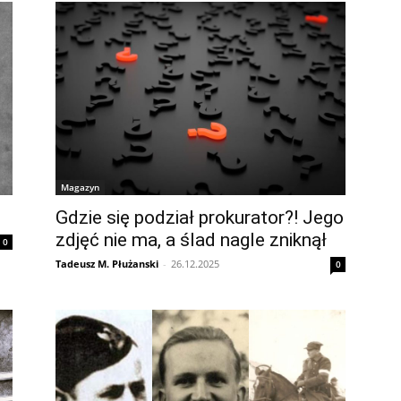
Magazyn
Gdzie się podział prokurator?! Jego
zdjęć nie ma, a ślad nagle zniknął
0
Tadeusz M. Płużanski
-
26.12.2025
0