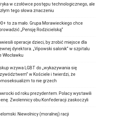
ryka w czołówce postępu technologicznego, ale
złym tego słowa znaczeniu
0+ to za mało. Grupa Morawieckiego chce
rowadzić „Pensję Rodzicielską”
wiesili operacje dzieci, by zrobić miejsce dla
ewnej dyrektora. „Vipowski salonik” w szpitalu
e Włocławku
iskup wzywa LGBT do „wykazywania się
zywództwem” w Kościele i twierdzi, że
omoseksualizm to nie grzech
wrocki od roku prezydentem. Polacy wystawili
enę. Zwolennicy obu Konfederacji zaskoczyli
elomski: Niewolnicy (moralnej) racji