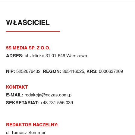
WŁAŚCICIEL
5S MEDIA SP. Z O.O.
ADRES:
ul. Jelinka 31 01-646 Warszawa
NIP:
5252676432,
REGON:
365416025,
KRS:
0000637269
KONTAKT
E-MAIL:
redakcja@nczas.com.pl
SEKRETARIAT:
+48 731 555 039
REDAKTOR NACZELNY:
dr Tomasz Sommer