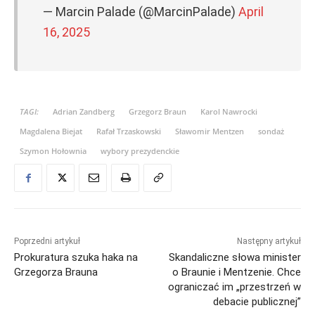
— Marcin Palade (@MarcinPalade)
April
16, 2025
TAGI:
Adrian Zandberg
Grzegorz Braun
Karol Nawrocki
Magdalena Biejat
Rafał Trzaskowski
Sławomir Mentzen
sondaż
Szymon Hołownia
wybory prezydenckie
Poprzedni artykuł
Następny artykuł
Prokuratura szuka haka na
Skandaliczne słowa minister
Grzegorza Brauna
o Braunie i Mentzenie. Chce
ograniczać im „przestrzeń w
debacie publicznej”