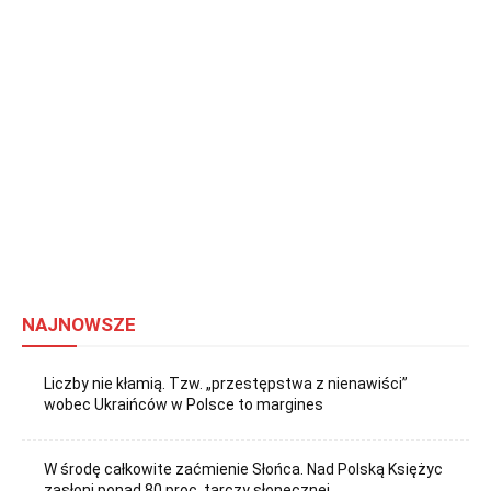
NAJNOWSZE
Liczby nie kłamią. Tzw. „przestępstwa z nienawiści”
wobec Ukraińców w Polsce to margines
W środę całkowite zaćmienie Słońca. Nad Polską Księżyc
zasłoni ponad 80 proc. tarczy słonecznej