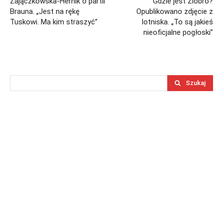
Zajączkowska-Hernik o partii
Gdzie jest Ziobro?
Brauna. „Jest na rękę
Opublikowano zdjęcie z
Tuskowi. Ma kim straszyć”
lotniska. „To są jakieś
nieoficjalne pogłoski”
Szukaj