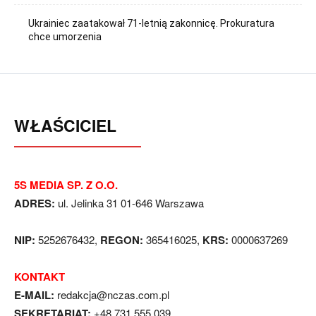
Ukrainiec zaatakował 71-letnią zakonnicę. Prokuratura
chce umorzenia
WŁAŚCICIEL
5S MEDIA SP. Z O.O.
ADRES:
ul. Jelinka 31 01-646 Warszawa
NIP:
5252676432,
REGON:
365416025,
KRS:
0000637269
KONTAKT
E-MAIL:
redakcja@nczas.com.pl
SEKRETARIAT:
+48 731 555 039