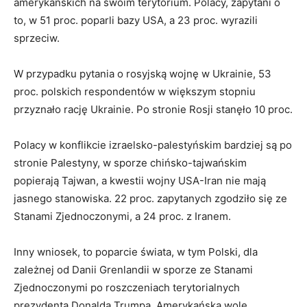
amerykańskich na swoim terytorium. Polacy, zapytani o
to, w 51 proc. poparli bazy USA, a 23 proc. wyrazili
sprzeciw.
W przypadku pytania o rosyjską wojnę w Ukrainie, 53
proc. polskich respondentów w większym stopniu
przyznało rację Ukrainie. Po stronie Rosji stanęło 10 proc.
Polacy w konflikcie izraelsko-palestyńskim bardziej są po
stronie Palestyny, w sporze chińsko-tajwańskim
popierają Tajwan, a kwestii wojny USA-Iran nie mają
jasnego stanowiska. 22 proc. zapytanych zgodziło się ze
Stanami Zjednoczonymi, a 24 proc. z Iranem.
Inny wniosek, to poparcie świata, w tym Polski, dla
zależnej od Danii Grenlandii w sporze ze Stanami
Zjednoczonymi po roszczeniach terytorialnych
prezydenta Donalda Trumpa. Amerykańską wolę