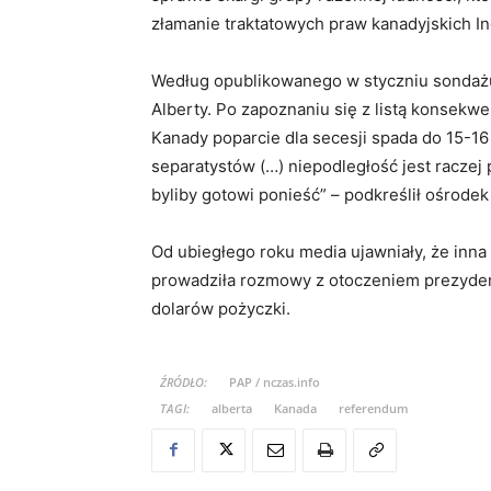
złamanie traktatowych praw kanadyjskich In
Według opublikowanego w styczniu sondażu
Alberty. Po zapoznaniu się z listą konsekwe
Kanady poparcie dla secesji spada do 15-16
separatystów (…) niepodległość jest raczej
byliby gotowi ponieść” – podkreślił ośrod
Od ubiegłego roku media ujawniały, że inna
prowadziła rozmowy z otoczeniem prezyde
dolarów pożyczki.
ŹRÓDŁO:
PAP / nczas.info
TAGI:
alberta
Kanada
referendum