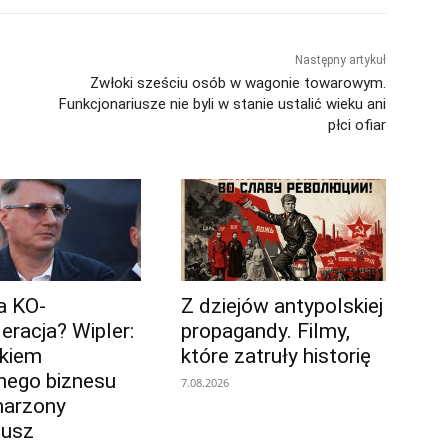
Następny artykuł
Zwłoki sześciu osób w wagonie towarowym.
Funkcjonariusze nie byli w stanie ustalić wieku ani
płci ofiar
ja KO-
Z dziejów antypolskiej
eracja? Wipler:
propagandy. Filmy,
łkiem
które zatruły historię
ego biznesu
7.08.2026
marzony
iusz