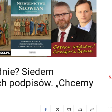
dnie? Siedem
N
ch podpisów. „Chcemy