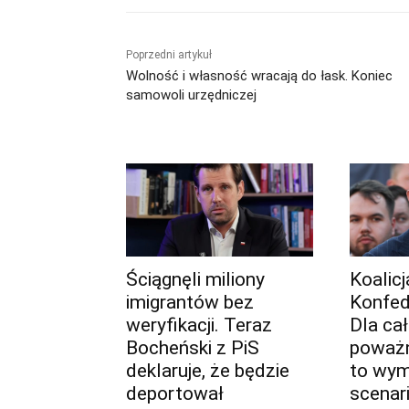
Poprzedni artykuł
Wolność i własność wracają do łask. Koniec
samowoli urzędniczej
Ściągnęli miliony
Koalic
imigrantów bez
Konfed
weryfikacji. Teraz
Dla ca
Bocheński z PiS
poważn
deklaruje, że będzie
to wy
deportował
scenar