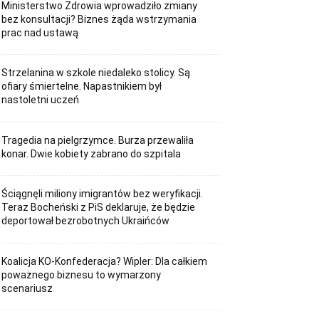
Ministerstwo Zdrowia wprowadziło zmiany
bez konsultacji? Biznes żąda wstrzymania
prac nad ustawą
Strzelanina w szkole niedaleko stolicy. Są
ofiary śmiertelne. Napastnikiem był
nastoletni uczeń
Tragedia na pielgrzymce. Burza przewaliła
konar. Dwie kobiety zabrano do szpitala
Ściągnęli miliony imigrantów bez weryfikacji.
Teraz Bocheński z PiS deklaruje, że będzie
deportował bezrobotnych Ukraińców
Koalicja KO-Konfederacja? Wipler: Dla całkiem
poważnego biznesu to wymarzony
scenariusz