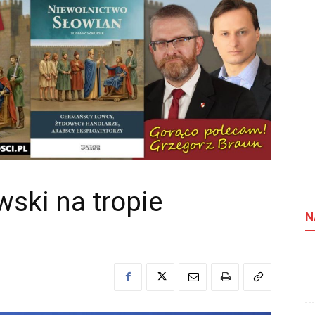
wski na tropie
N