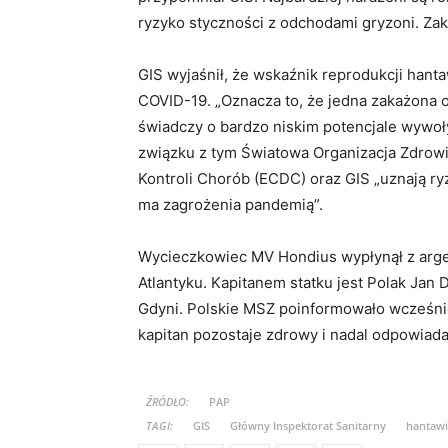
ryzyko styczności z odchodami gryzoni. Za
GIS wyjaśnił, że wskaźnik reprodukcji hant
COVID-19. „Oznacza to, że jedna zakażona 
świadczy o bardzo niskim potencjale wywoł
związku z tym Światowa Organizacja Zdrowi
Kontroli Chorób (ECDC) oraz GIS „uznają ryz
ma zagrożenia pandemią”.
Wycieczkowiec MV Hondius wypłynął z argen
Atlantyku. Kapitanem statku jest Polak Ja
Gdyni. Polskie MSZ poinformowało wcześni
kapitan pozostaje zdrowy i nadal odpowiada 
ŹRÓDŁO:
PAP
TAGI:
GIS
Główny Inspektorat Sanitarny
hantawi