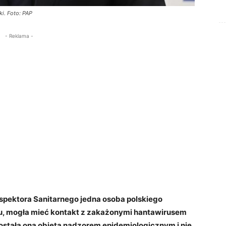
i. Foto: PAP
- Reklama -
pektora Sanitarnego jedna osoba polskiego
u, mogła mieć kontakt z zakażonymi hantawirusem
tała ona objęta nadzorem epidemiologicznym i nie