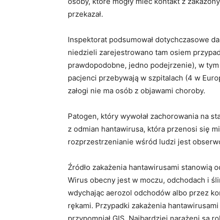
osoby, które mogły mieć kontakt z zakażon
przekazał.
Inspektorat podsumował dotychczasowe dan
niedzieli zarejestrowano tam osiem przypa
prawdopodobne, jedno podejrzenie), w tym 
pacjenci przebywają w szpitalach (4 w Euro
załogi nie ma osób z objawami choroby.
Patogen, który wywołał zachorowania na st
z odmian hantawirusa, która przenosi się 
rozprzestrzenianie wśród ludzi jest obser
Źródło zakażenia hantawirusami stanowią od
Wirus obecny jest w moczu, odchodach i śli
wdychając aerozol odchodów albo przez ko
rękami. Przypadki zakażenia hantawirusami 
przypomniał GIS. Najbardziej narażeni są ro