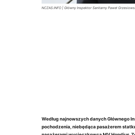
NCZAS.INFO | Główny Inspektor Sanitarny Paweł Grzesiowsk
Według najnowszych danych Głównego Ins
pochodzenia, niebędąca pasażerem statk
pasażerami wycieczkowca MV Hondius. Zos