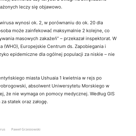
każonych leczy się objawowo.
awirusa wynosi ok. 2, w porównaniu do ok. 20 dla
osoba może zainfekować maksymalnie 2 kolejne, co
ywania masowych zakażeń” – przekazał inspektorat. W
a (WHO), Europejskie Centrum ds. Zapobiegania i
yko epidemiczne dla ogólnej populacji za niskie – nie
tyńskiego miasta Ushuaia 1 kwietnia w rejs po
n Dobrogowski, absolwent Uniwersytetu Morskiego w
ej, że nie wymaga on pomocy medycznej. Według GIS
za statek oraz załogę.
rus
Paweł Grzesiowski