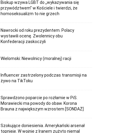
Biskup wzywa LGBT do „wykazywania się
przywództwem” w Kościele i twierdzi, że
homoseksualizm to nie grzech
Nawrocki od roku prezydentem. Polacy
wystawili ocenę. Zwolennicy obu
Konfederacji zaskoczyli
Wielomski: Niewolnicy (moralnej) racji
Influencer zastrzelony podczas transmisji na
żywo na TikToku
Sprawdzono poparcie po rozłamie w PiS.
Morawiecki ma powody do obaw. Korona
Brauna z największym wzrostem [SONDAŻ]
Szokujące doniesienia. Amerykański arsenał
topnieje. W wojnie z Iranem zużyto niemal