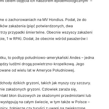
ymi celem objęcia ich nadzorem epidemiologicznym” –
e o zachorowaniach na MV Hondius. Podał, że do
dków zakażenia (pięć potwierdzonych, dwa
trzy przypadki śmiertelne. Obecnie wszyscy zakażeni
pie, 1 w RPA). Dodał, że obecnie wśród pasażerów i
atku, to podtyp południowo-amerykański Andes – jedna
między ludźmi drogą powietrzno-kropelkową. Jego
wowane od wielu lat w Ameryce Południowej.
chody dzikich gryzoni, takich jak myszy czy szczury.
nie zakażonych gryzoni. Człowiek zaraża się,
ntakt błon śluzowych ze skażonymi przedmiotami lub
występują na całym świecie, w tym także w Polsce –
lnicy, żołnierze czy turyści z uwagi na zwiększone