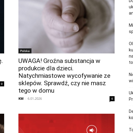
Du
uk
a
Mi
sp
Ol
ku
Polska
n
.
UWAGA! Groźna substancja w
to
produkcie dla dzieci.
Natychmiastowe wycofywanie ze
Ni
wi
sklepów. Sprawdź, czy nie masz
0
tego w domu
Uk
KM
-
6.01.2026
0
P
De
k
T