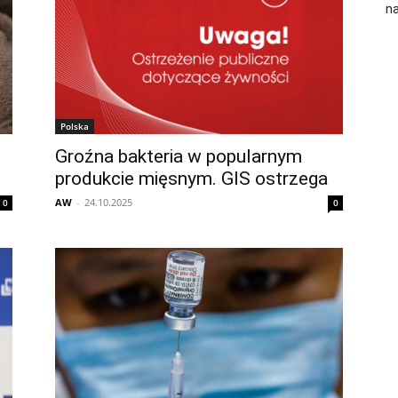
na
Polska
Groźna bakteria w popularnym
produkcie mięsnym. GIS ostrzega
AW
-
24.10.2025
0
0