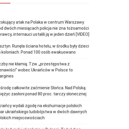
okujący atak na Polaka w centrum Warszawy.
d dwóch miesiącach policja nie zna tożsamości
rawcy, internauci ustalili ją w jeden dzień [VIDEO]
sztyn. Runęła ściana hotelu, w środku były dzieci
a koloniach. Ponad 100 osób ewakuowano
czby nie kłamią. Tzw. „przestępstwa z
enawiści” wobec Ukraińców w Polsce to
argines
środę całkowite zaćmienie Słońca. Nad Polską
iężyc zasłoni ponad 80 proc. tarczy słonecznej
raińcy wydali zgodę na ekshumacje polskich
iar ukraińskiego ludobójstwa w dwóch dawnych
olskich miejscowościach