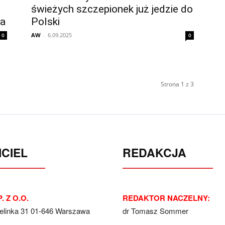
świeżych szczepionek już jedzie do
ja
Polski
AW
-
6.09.2025
0
0
Strona 1 z 3
CIEL
REDAKCJA
. Z O.O.
REDAKTOR NACZELNY:
Jelinka 31 01-646 Warszawa
dr Tomasz Sommer