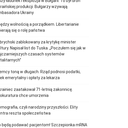
ży ładunek i eksplozja w Bułgarii. To był dron
raińskiej produkcji. Bułgarzy wzywają
mbasadora Ukrainy
ędzy wolnością a porządkiem. Libertarianie
ierają się o rolę państwa
brychski zablokowany za krytykę minister
ltury. Napisał list do Tuska. „Poczułem się jak w
ajczarniejszych czasach systemów
talitarnych”
emcy toną w długach. Rząd podnosi podatki,
ek emerytalny i opłaty za lekarza
rainiec zaatakował 71-letnią zakonnicę.
rokuratura chce umorzenia
mografia, czyli narodziny przyszłości. Elity
ontra reszta społeczeństwa
o będą podawać pacjentom! Szczepionka mRNA