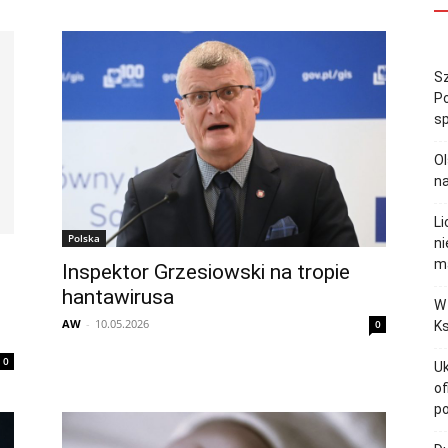
Sz
Po
sp
Ol
n
Li
Polska
ni
m
Inspektor Grzesiowski na tropie
hantawirusa
W 
AW
-
10.05.2026
0
Ks
0
Uk
of
p