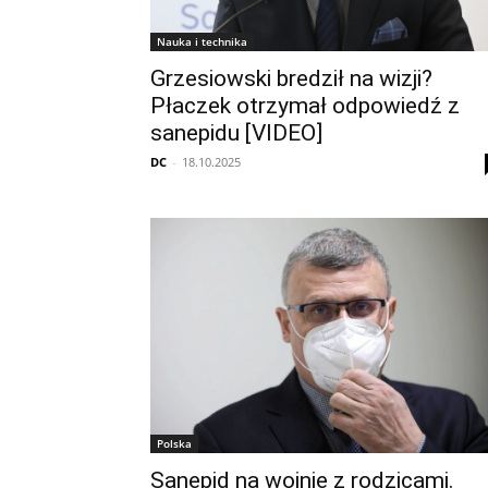
Nauka i technika
Grzesiowski bredził na wizji?
Płaczek otrzymał odpowiedź z
sanepidu [VIDEO]
DC
-
18.10.2025
Polska
Sanepid na wojnie z rodzicami.