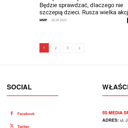
Będzie sprawdzać, dlaczego nie
szczepią dzieci. Rusza wielka akc
MMP
-
26.09.2025
1
2
3
SOCIAL
WŁAŚCI
5S MEDIA SP
Facebook
ADRES:
ul. 
Twitter