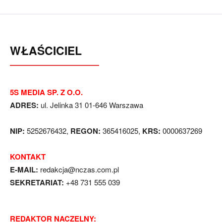
WŁAŚCICIEL
5S MEDIA SP. Z O.O.
ADRES:
ul. Jelinka 31 01-646 Warszawa
NIP:
5252676432,
REGON:
365416025,
KRS:
0000637269
KONTAKT
E-MAIL:
redakcja@nczas.com.pl
SEKRETARIAT:
+48 731 555 039
REDAKTOR NACZELNY: