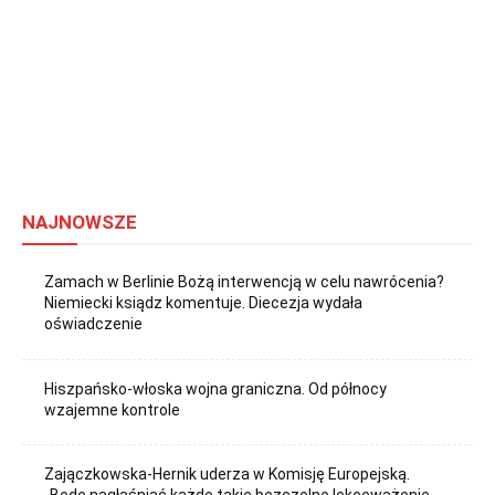
NAJNOWSZE
Zamach w Berlinie Bożą interwencją w celu nawrócenia?
Niemiecki ksiądz komentuje. Diecezja wydała
oświadczenie
Hiszpańsko-włoska wojna graniczna. Od północy
wzajemne kontrole
Zajączkowska-Hernik uderza w Komisję Europejską.
„Będę nagłaśniać każde takie bezczelne lekceważenie