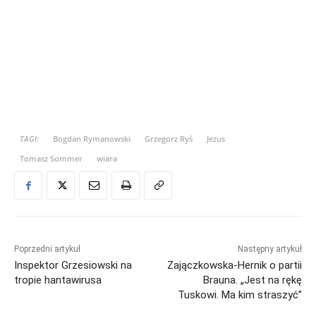
TAGI:
Bogdan Rymanowski
Grzegorz Ryś
Jezus
Tomasz Sommer
wiara
Poprzedni artykuł
Następny artykuł
Inspektor Grzesiowski na
Zajączkowska-Hernik o partii
tropie hantawirusa
Brauna. „Jest na rękę
Tuskowi. Ma kim straszyć”