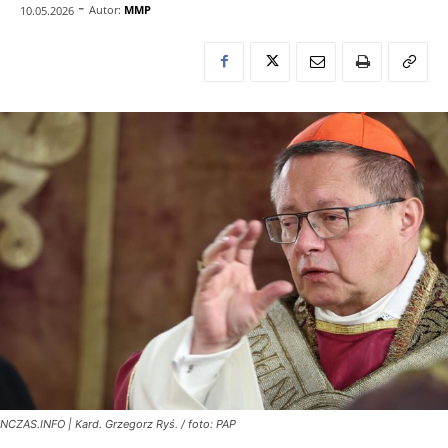
-
Autor:
MMP
10.05.2026
NCZAS.INFO | Kard. Grzegorz Ryś. / foto: PAP