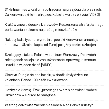
31-letnia miss z Kalifornii potrącona na przejściu dla pieszych.
Za kierownicą 6-letni chłopiec. Kobieta walczy o życie [VIDEO]
Kraków znowu dociska kierowców. Poszerzona strefa płatnego
parkowania, rzekomo na prośbę mieszkańców
Rakiety balistyczne, wyrzutnie, pociski kierowane i amunicja
kasetowa. Ukraina kupiła od Turcji potężny pakiet uzbrojenia
Szokujący atak na Polaka w centrum Warszawy. Po dwóch
miesiącach policja nie zna tożsamości sprawcy, internauci
ustalili ją w jeden dzień [VIDEO]
Olsztyn. Runęła ściana hotelu, w środku były dzieci na
koloniach. Ponad 100 osób ewakuowano
Liczby nie kłamią. Tzw. „przestępstwa z nienawiści” wobec
Ukraińców w Polsce to margines
W środę całkowite zaćmienie Słońca. Nad Polską Księżyc