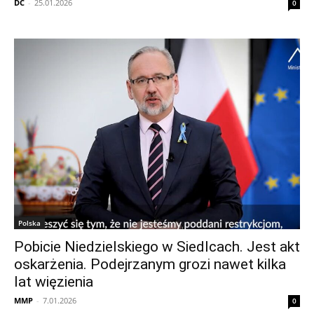
DC
-
25.01.2026
0
Polska
Pobicie Niedzielskiego w Siedlcach. Jest akt
oskarżenia. Podejrzanym grozi nawet kilka
lat więzienia
MMP
-
7.01.2026
0