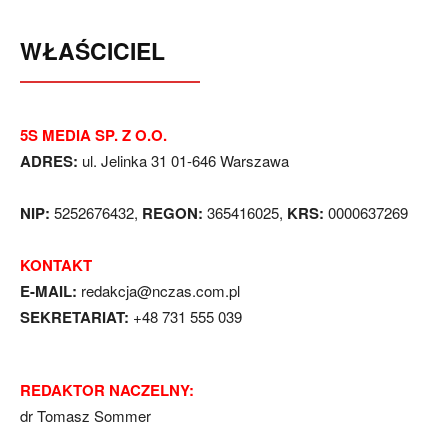
WŁAŚCICIEL
5S MEDIA SP. Z O.O.
ADRES:
ul. Jelinka 31 01-646 Warszawa
NIP:
5252676432,
REGON:
365416025,
KRS:
0000637269
KONTAKT
E-MAIL:
redakcja@nczas.com.pl
SEKRETARIAT:
+48 731 555 039
REDAKTOR NACZELNY:
dr Tomasz Sommer