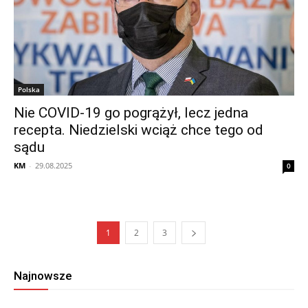
Polska
Nie COVID-19 go pogrążył, lecz jedna
recepta. Niedzielski wciąż chce tego od
sądu
KM
-
29.08.2025
0
1
2
3
Najnowsze