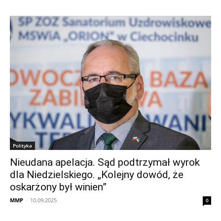
Polityka
Nieudana apelacja. Sąd podtrzymał wyrok
dla Niedzielskiego. „Kolejny dowód, że
oskarżony był winien”
MMP
-
10.09.2025
0