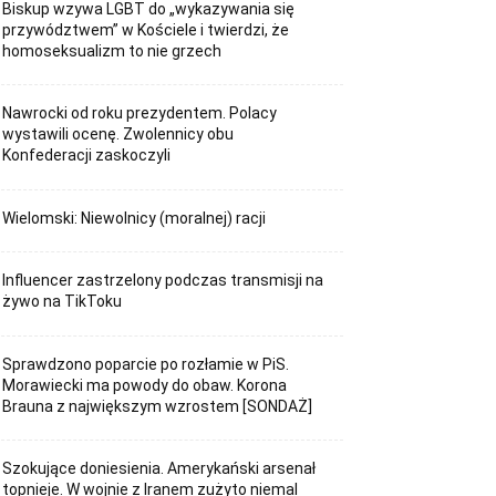
Biskup wzywa LGBT do „wykazywania się
przywództwem” w Kościele i twierdzi, że
homoseksualizm to nie grzech
Nawrocki od roku prezydentem. Polacy
wystawili ocenę. Zwolennicy obu
Konfederacji zaskoczyli
Wielomski: Niewolnicy (moralnej) racji
Influencer zastrzelony podczas transmisji na
żywo na TikToku
Sprawdzono poparcie po rozłamie w PiS.
Morawiecki ma powody do obaw. Korona
Brauna z największym wzrostem [SONDAŻ]
Szokujące doniesienia. Amerykański arsenał
topnieje. W wojnie z Iranem zużyto niemal