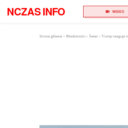
NCZAS
INFO
WIDEO
Strona główna
Wiadomości
Świat
Trump reaguje na