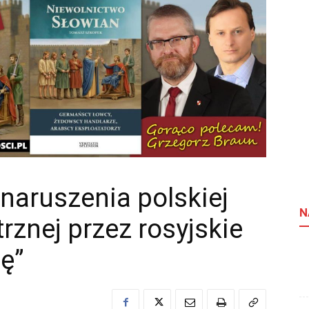
naruszenia polskiej
N
rznej przez rosyjskie
ię”