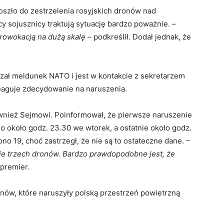
doszło do zestrzelenia rosyjskich dronów nad
y sojusznicy traktują sytuację bardzo poważnie. –
rowokacją na dużą skalę
– podkreślił. Dodał jednak, że
zał meldunek NATO i jest w kontakcie z sekretarzem
eaguje zdecydowanie na naruszenia.
ównież Sejmowi. Poinformował, że pierwsze naruszenie
o około godz. 23.30 we wtorek, a ostatnie około godz.
ono 19, choć zastrzegł, że nie są to ostateczne dane.
–
ie trzech dronów. Bardzo prawdopodobne jest, że
premier.
onów, które naruszyły polską przestrzeń powietrzną