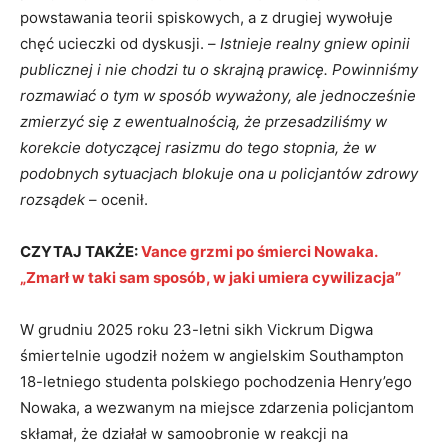
powstawania teorii spiskowych, a z drugiej wywołuje
chęć ucieczki od dyskusji. –
Istnieje realny gniew opinii
publicznej i nie chodzi tu o skrajną prawicę. Powinniśmy
rozmawiać o tym w sposób wyważony, ale jednocześnie
zmierzyć się z ewentualnością, że przesadziliśmy w
korekcie dotyczącej rasizmu do tego stopnia, że w
podobnych sytuacjach blokuje ona u policjantów zdrowy
rozsądek
– ocenił.
CZYTAJ TAKŻE:
Vance grzmi po śmierci Nowaka.
„Zmarł w taki sam sposób, w jaki umiera cywilizacja”
W grudniu 2025 roku 23-letni sikh Vickrum Digwa
śmiertelnie ugodził nożem w angielskim Southampton
18-letniego studenta polskiego pochodzenia Henry’ego
Nowaka, a wezwanym na miejsce zdarzenia policjantom
skłamał, że działał w samoobronie w reakcji na