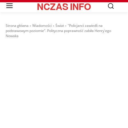
NCZAS
INFO
Strona główna
Wiadomości
Świat
"Policjanci zawiedli na
podstawowym poziomie". Polityczna poprawność zabiła Henry'ego
Nowaka