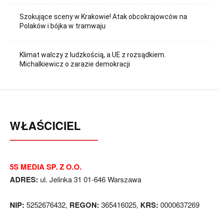
Szokujące sceny w Krakowie! Atak obcokrajowców na
Polaków i bójka w tramwaju
Klimat walczy z ludzkością, a UE z rozsądkiem.
Michalkiewicz o zarazie demokracji
WŁAŚCICIEL
5S MEDIA SP. Z O.O.
ADRES:
ul. Jelinka 31 01-646 Warszawa
NIP:
5252676432,
REGON:
365416025,
KRS:
0000637269