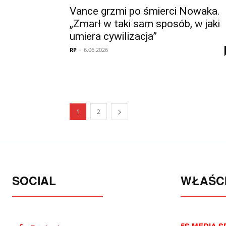
Vance grzmi po śmierci Nowaka.
„Zmarł w taki sam sposób, w jaki
umiera cywilizacja”
RP
-
6.06.2026
1
2
SOCIAL
WŁAŚCI