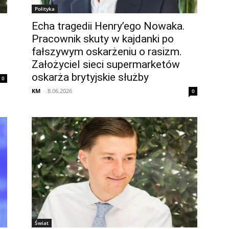
Polityka
Echa tragedii Henry’ego Nowaka.
Pracownik skuty w kajdanki po
fałszywym oskarżeniu o rasizm.
Założyciel sieci supermarketów
oskarża brytyjskie służby
0
KM
-
8.06.2026
0
Świat