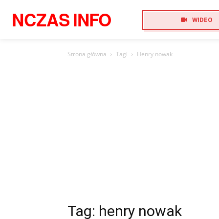
NCZAS
INFO
WIDEO
Strona główna
Tagi
Henry nowak
Tag: henry nowak