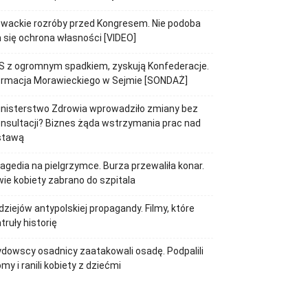
wackie rozróby przed Kongresem. Nie podoba
 się ochrona własności [VIDEO]
S z ogromnym spadkiem, zyskują Konfederacje.
ormacja Morawieckiego w Sejmie [SONDAŻ]
inisterstwo Zdrowia wprowadziło zmiany bez
nsultacji? Biznes żąda wstrzymania prac nad
stawą
agedia na pielgrzymce. Burza przewaliła konar.
ie kobiety zabrano do szpitala
dziejów antypolskiej propagandy. Filmy, które
truły historię
dowscy osadnicy zaatakowali osadę. Podpalili
my i ranili kobiety z dziećmi