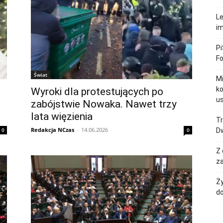
Le
im
Pi
F
Świat
M
ko
Wyroki dla protestujących po
u
zabójstwie Nowaka. Nawet trzy
lata więzienia
Tr
Redakcja NCzas
-
14.06.2026
0
0
Dw
Z 
za
Ży
do