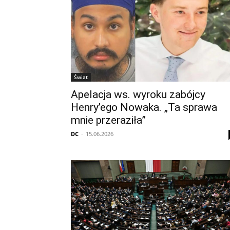
Świat
Apelacja ws. wyroku zabójcy
Henry’ego Nowaka. „Ta sprawa
mnie przeraziła”
DC
-
15.06.2026