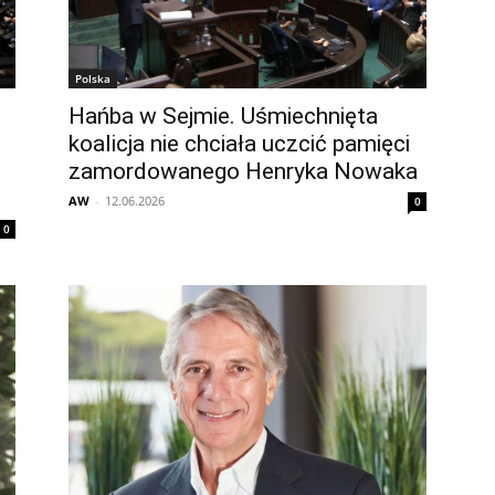
Polska
Hańba w Sejmie. Uśmiechnięta
koalicja nie chciała uczcić pamięci
zamordowanego Henryka Nowaka
AW
-
12.06.2026
0
0