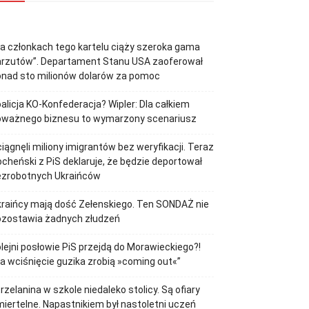
a członkach tego kartelu ciąży szeroka gama
arzutów”. Departament Stanu USA zaoferował
onad sto milionów dolarów za pomoc
alicja KO-Konfederacja? Wipler: Dla całkiem
oważnego biznesu to wymarzony scenariusz
iągnęli miliony imigrantów bez weryfikacji. Teraz
cheński z PiS deklaruje, że będzie deportował
ezrobotnych Ukraińców
raińcy mają dość Zełenskiego. Ten SONDAŻ nie
ozostawia żadnych złudzeń
lejni posłowie PiS przejdą do Morawieckiego?!
a wciśnięcie guzika zrobią »coming out«”
rzelanina w szkole niedaleko stolicy. Są ofiary
iertelne. Napastnikiem był nastoletni uczeń