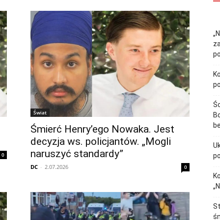
„N
z
p
Ko
p
Śc
Świat
Bo
b
Śmierć Henry’ego Nowaka. Jest
decyzja ws. policjantów. „Mogli
Uk
naruszyć standardy”
0
p
DC
-
2.07.2026
0
Ko
„N
St
śm