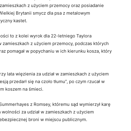
 zamieszkach z użyciem przemocy oraz posiadanie
ielkiej Brytanii smycz dla psa z metalowym
yczny kastet.
ści to z kolei wyrok dla 22-letniego Taylora
ł w zamieszkach z użyciem przemocy, podczas których
raz pomagał w popychaniu w ich kierunku kosza, który
trzy lata więzienia za udział w zamieszkach z użyciem
sją przedarł się na czoło tłumu”, po czym rzucał w
ym koszem na śmieci.
 Summerhayes z Romsey, któremu sąd wymierzył karę
a wolności za udział w zamieszkach z użyciem
ebezpiecznej broni w miejscu publicznym.