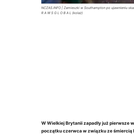
NCZAS.INFO | Zamieszki w Southampton po ujawnieniu skanda
R A W S G L O B A L (kolaż)
W Wielkiej Brytanii zapadły już pierwsze w
początku czerwca w związku ze śmiercią 