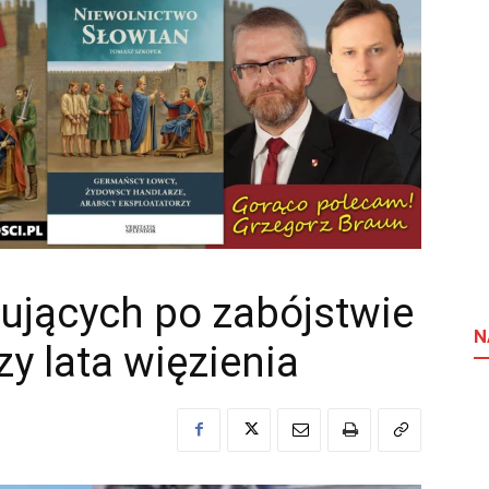
tujących po zabójstwie
N
y lata więzienia