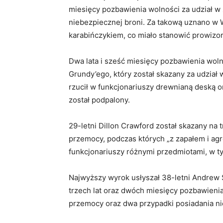
miesięcy pozbawienia wolności za udział w
niebezpiecznej broni. Za takową uznano w W
karabińczykiem, co miało stanowić prowizor
Dwa lata i sześć miesięcy pozbawienia wolno
Grundy’ego, który został skazany za udzia
rzucił w funkcjonariuszy drewnianą deską o
został podpalony.
29-letni Dillon Crawford został skazany na 
przemocy, podczas których „z zapałem i agre
funkcjonariuszy różnymi przedmiotami, w t
Najwyższy wyrok usłyszał 38-letni Andrew
trzech lat oraz dwóch miesięcy pozbawieni
przemocy oraz dwa przypadki posiadania ni