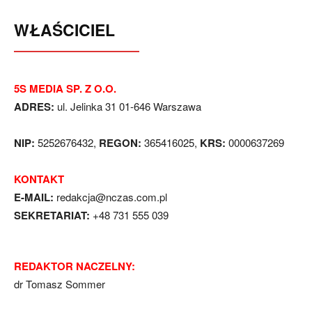
WŁAŚCICIEL
5S MEDIA SP. Z O.O.
ADRES:
ul. Jelinka 31 01-646 Warszawa
NIP:
5252676432,
REGON:
365416025,
KRS:
0000637269
KONTAKT
E-MAIL:
redakcja@nczas.com.pl
SEKRETARIAT:
+48 731 555 039
REDAKTOR NACZELNY:
dr Tomasz Sommer