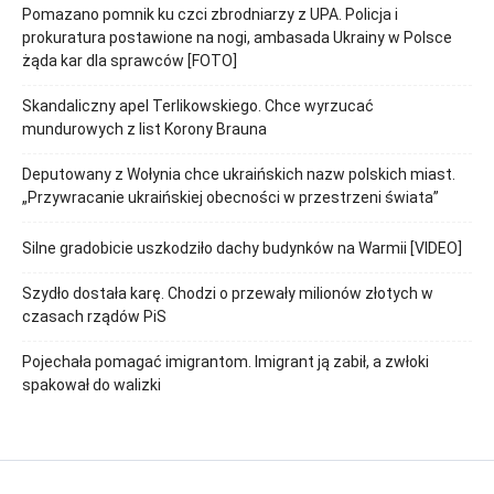
Pomazano pomnik ku czci zbrodniarzy z UPA. Policja i
prokuratura postawione na nogi, ambasada Ukrainy w Polsce
żąda kar dla sprawców [FOTO]
Skandaliczny apel Terlikowskiego. Chce wyrzucać
mundurowych z list Korony Brauna
Deputowany z Wołynia chce ukraińskich nazw polskich miast.
„Przywracanie ukraińskiej obecności w przestrzeni świata”
Silne gradobicie uszkodziło dachy budynków na Warmii [VIDEO]
Szydło dostała karę. Chodzi o przewały milionów złotych w
czasach rządów PiS
Pojechała pomagać imigrantom. Imigrant ją zabił, a zwłoki
spakował do walizki