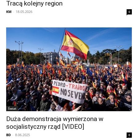
Tracą kolejny region
KM
-
18.05.2026
0
Świat
Duża demonstracja wymierzona w
socjalistyczny rząd [VIDEO]
BD
-
8.06.2025
0