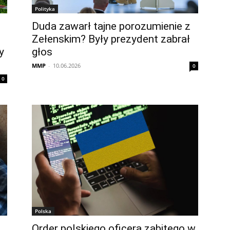
Polityka
Duda zawarł tajne porozumienie z
Zełenskim? Były prezydent zabrał
y
głos
MMP
-
10.06.2026
0
0
Polska
Order polskiego oficera zabitego w