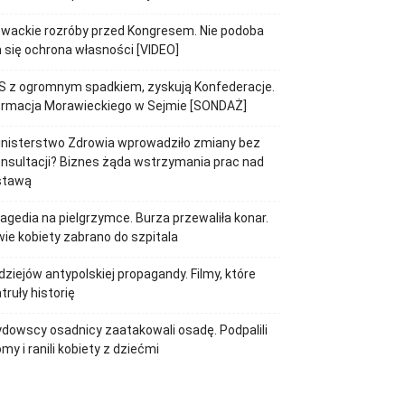
wackie rozróby przed Kongresem. Nie podoba
 się ochrona własności [VIDEO]
S z ogromnym spadkiem, zyskują Konfederacje.
ormacja Morawieckiego w Sejmie [SONDAŻ]
inisterstwo Zdrowia wprowadziło zmiany bez
nsultacji? Biznes żąda wstrzymania prac nad
stawą
agedia na pielgrzymce. Burza przewaliła konar.
ie kobiety zabrano do szpitala
dziejów antypolskiej propagandy. Filmy, które
truły historię
dowscy osadnicy zaatakowali osadę. Podpalili
my i ranili kobiety z dziećmi