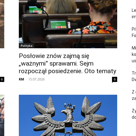
Le
im
Pi
F
Polityka
M
ko
Posłowie znów zajmą się
u
„ważnymi” sprawami. Sejm
rozpoczął posiedzenie. Oto tematy
Tr
KM
-
15.07.2026
0
0
Dw
Z 
za
Ży
do