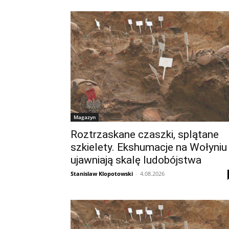
Magazyn
Roztrzaskane czaszki, splątane
szkielety. Ekshumacje na Wołyniu
ujawniają skalę ludobójstwa
Stanislaw Klopotowski
-
4.08.2026