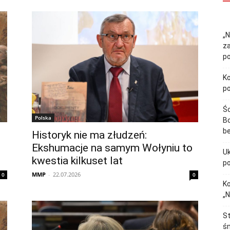
„N
z
p
Ko
p
Śc
Polska
Bo
b
Historyk nie ma złudzeń:
Ekshumacje na samym Wołyniu to
Uk
kwestia kilkuset lat
p
MMP
-
22.07.2026
0
0
Ko
„N
St
śm