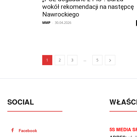
wokół rekomendacji na następcę
Nawrockiego
MMP
-
30.04.2026
...
1
2
3
5
SOCIAL
WŁAŚCI
5S MEDIA SP
Facebook