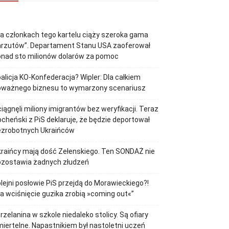
a członkach tego kartelu ciąży szeroka gama
arzutów”. Departament Stanu USA zaoferował
onad sto milionów dolarów za pomoc
alicja KO-Konfederacja? Wipler: Dla całkiem
oważnego biznesu to wymarzony scenariusz
iągnęli miliony imigrantów bez weryfikacji. Teraz
cheński z PiS deklaruje, że będzie deportował
ezrobotnych Ukraińców
raińcy mają dość Zełenskiego. Ten SONDAŻ nie
ozostawia żadnych złudzeń
lejni posłowie PiS przejdą do Morawieckiego?!
a wciśnięcie guzika zrobią »coming out«”
rzelanina w szkole niedaleko stolicy. Są ofiary
iertelne. Napastnikiem był nastoletni uczeń