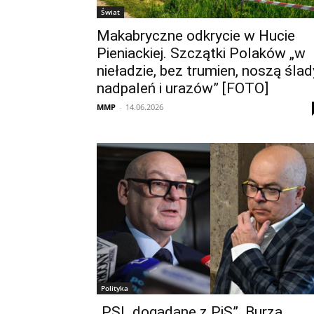
Świat
Makabryczne odkrycie w Hucie
Pieniackiej. Szczątki Polaków „w
nieładzie, bez trumien, noszą ślad
nadpaleń i urazów” [FOTO]
MMP
-
14.06.2026
Polityka
„PSL dogadane z PiS”. Burza