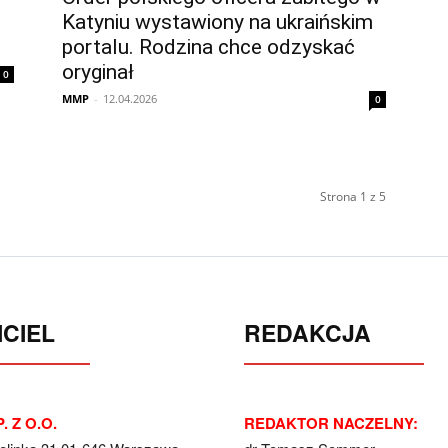
Katyniu wystawiony na ukraińskim
portalu. Rodzina chce odzyskać
oryginał
0
MMP
-
12.04.2026
0
Strona 1 z 5
CIEL
REDAKCJA
. Z O.O.
REDAKTOR NACZELNY: