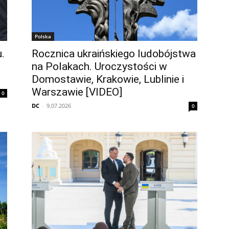
Polska
.
Rocznica ukraińskiego ludobójstwa
na Polakach. Uroczystości w
Domostawie, Krakowie, Lublinie i
Warszawie [VIDEO]
0
DC
-
9.07.2026
0