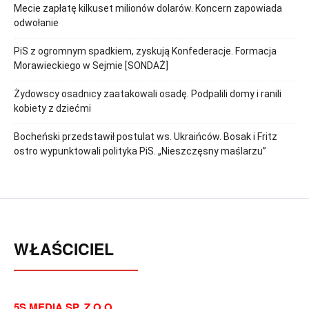
Mecie zapłatę kilkuset milionów dolarów. Koncern zapowiada
odwołanie
PiS z ogromnym spadkiem, zyskują Konfederacje. Formacja
Morawieckiego w Sejmie [SONDAŻ]
Żydowscy osadnicy zaatakowali osadę. Podpalili domy i ranili
kobiety z dziećmi
Bocheński przedstawił postulat ws. Ukraińców. Bosak i Fritz
ostro wypunktowali polityka PiS. „Nieszczęsny maślarzu”
WŁAŚCICIEL
5S MEDIA SP. Z O.O.