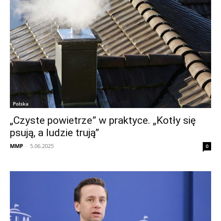
Polska
„Czyste powietrze” w praktyce. „Kotły się
psują, a ludzie trują”
MMP
-
5.06.2025
0