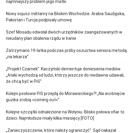
najmniejszy problem jego matki
Nowy sojusz militarny na Bliskim Wschodzie. Arabia Saudyjska,
Pakistan i Turcja podpisały umowę
Szef Mosadu odwołał dwóch urzędników zaangażowanych w
nieudany plan obalenia rządu w Iranie
Zatrzymano 19-latka podczas próby oszustwa seniora metodą
„na lekarza”
„Projekt Czarnek”. Kaczyński dementuje doniesienia mediów.
„Ataki wychodzą od ludzi, którzy jeszcze do niedawna udawali,
że chcą być w PiS”
Kolejni posłowie PiS przejdą do Morawieckiego?! „Na wciśnięcie
guzika zrobią »coming out«”
Kolejne szczątki odnalezione na Wołyniu. Blisko połowa ofiar to
dzieci. Najmłodsze miały kilka miesięcy [FOTO]
„Zanieczyszczenie, które należy ograniczyć”. Sąd nakazał