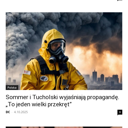
Polska
Sommer i Tucholski wyjaśniają propagandę.
„To jeden wielki przekręt”
DC
-
4.10.2025
0