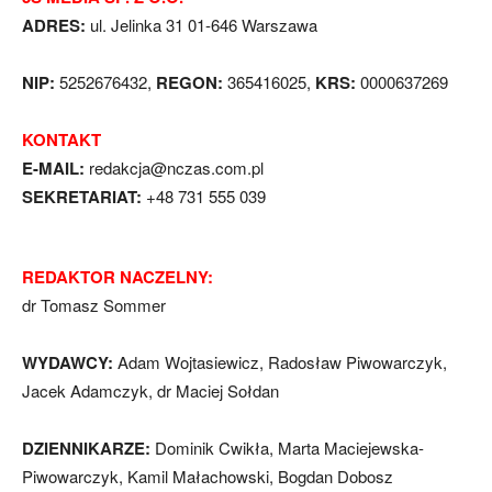
ADRES:
ul. Jelinka 31 01-646 Warszawa
NIP:
5252676432,
REGON:
365416025,
KRS:
0000637269
KONTAKT
E-MAIL:
redakcja@nczas.com.pl
SEKRETARIAT:
+48 731 555 039
REDAKTOR NACZELNY:
dr Tomasz Sommer
WYDAWCY:
Adam Wojtasiewicz, Radosław Piwowarczyk,
Jacek Adamczyk, dr Maciej Sołdan
DZIENNIKARZE:
Dominik Cwikła, Marta Maciejewska-
Piwowarczyk, Kamil Małachowski, Bogdan Dobosz