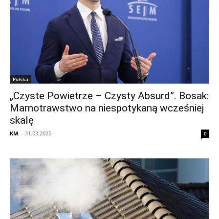
Polska
„Czyste Powietrze – Czysty Absurd”. Bosak:
Marnotrawstwo na niespotykaną wcześniej
skalę
KM
-
31.03.2025
0