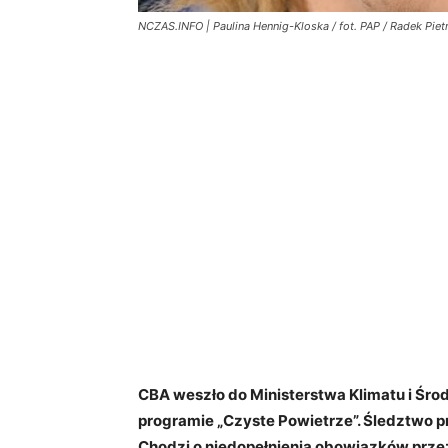
NCZAS.INFO | Paulina Hennig-Kloska / fot. PAP / Radek Piet
CBA weszło do Ministerstwa Klimatu i Śr
programie „Czyste Powietrze”. Śledztwo pr
Chodzi o niedopełnienia obowiązków przez