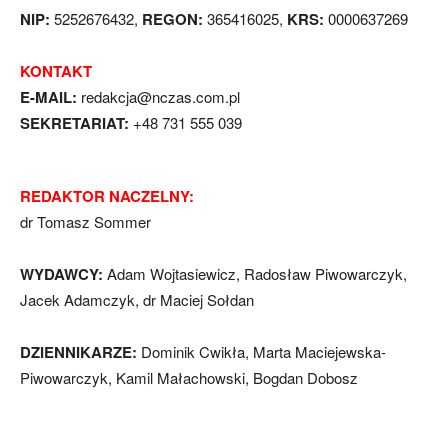
NIP:
5252676432,
REGON:
365416025,
KRS:
0000637269
KONTAKT
E-MAIL:
redakcja@nczas.com.pl
SEKRETARIAT:
+48 731 555 039
REDAKTOR NACZELNY:
dr Tomasz Sommer
WYDAWCY:
Adam Wojtasiewicz, Radosław Piwowarczyk,
Jacek Adamczyk, dr Maciej Sołdan
DZIENNIKARZE:
Dominik Cwikła, Marta Maciejewska-
Piwowarczyk, Kamil Małachowski, Bogdan Dobosz