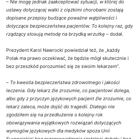
– Nie mogę jednak zaakceptować sytuacji, w której do
ustawy dotyczącej walki z ciężkimi chorobami zostają
dopisane przepisy budzące poważne wątpliwości i
dotyczące bezpieczeństwa pacjentów. To kolejny raz, gdy
rządzący stosują metodę na brzydką wrzutkę –
dodał.
Prezydent Karol Nawrocki powiedział też, że „każdy
Polak ma prawo oczekiwać, że będzie mógł skutecznie i
bez przeszkód porozumieć się ze swoim lekarzem”.
–
To kwestia bezpieczeństwa zdrowotnego i jakości
leczenia. Gdy lekarz źle zrozumie, co pacjentowi dolega,
albo gdy z przyczyn językowych pacjent źle zrozumie, co
lekarz zaleca, może dojść do tragedii. Dlatego nie
zgodziłem się na przedłużenie o kolejny rok
obowiązywania wyjątkowych rozwiązań dotyczących
wymogów językowych dla medyków spoza Unii
Europejskiej bez przeprowadzenia rzetelnej debaty i bez