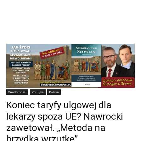
Wiadomości
Polityka
Polska
Koniec taryfy ulgowej dla
lekarzy spoza UE? Nawrocki
zawetował. „Metoda na
brzydką wrzutkę”