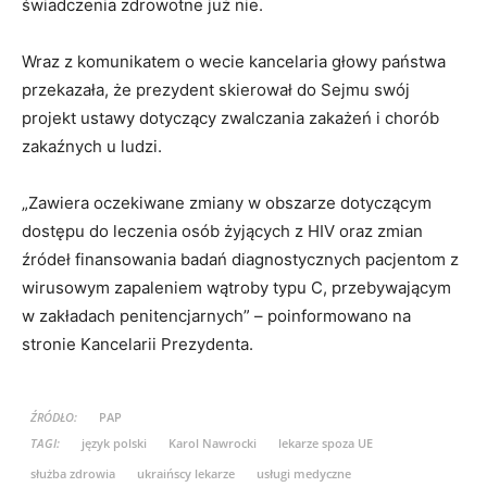
świadczenia zdrowotne już nie.
Wraz z komunikatem o wecie kancelaria głowy państwa
przekazała, że prezydent skierował do Sejmu swój
projekt ustawy dotyczący zwalczania zakażeń i chorób
zakaźnych u ludzi.
„Zawiera oczekiwane zmiany w obszarze dotyczącym
dostępu do leczenia osób żyjących z HIV oraz zmian
źródeł finansowania badań diagnostycznych pacjentom z
wirusowym zapaleniem wątroby typu C, przebywającym
w zakładach penitencjarnych” – poinformowano na
stronie Kancelarii Prezydenta.
ŹRÓDŁO:
PAP
TAGI:
język polski
Karol Nawrocki
lekarze spoza UE
służba zdrowia
ukraińscy lekarze
usługi medyczne