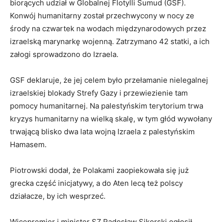
biorących udział w Globalnej Flotylli Sumud (GSF).
Konwój humanitarny został przechwycony w nocy ze
środy na czwartek na wodach międzynarodowych przez
izraelską marynarkę wojenną. Zatrzymano 42 statki, a ich
załogi sprowadzono do Izraela.
GSF deklaruje, że jej celem było przełamanie nielegalnej
izraelskiej blokady Strefy Gazy i przewiezienie tam
pomocy humanitarnej. Na palestyńskim terytorium trwa
kryzys humanitarny na wielką skalę, w tym głód wywołany
trwającą blisko dwa lata wojną Izraela z palestyńskim
Hamasem.
Piotrowski dodał, że Polakami zaopiekowała się już
grecka część inicjatywy, a do Aten lecą też polscy
działacze, by ich wesprzeć.
Wicepremier i minister SZ Radosław Sikorski ogłosił