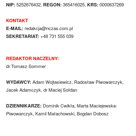
NIP:
5252676432,
REGON:
365416025,
KRS:
0000637269
KONTAKT
E-MAIL:
redakcja@nczas.com.pl
SEKRETARIAT:
+48 731 555 039
REDAKTOR NACZELNY:
dr Tomasz Sommer
WYDAWCY:
Adam Wojtasiewicz, Radosław Piwowarczyk,
Jacek Adamczyk, dr Maciej Sołdan
DZIENNIKARZE:
Dominik Cwikła, Marta Maciejewska-
Piwowarczyk, Kamil Małachowski, Bogdan Dobosz