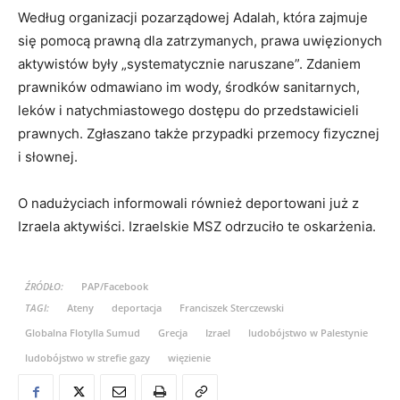
Według organizacji pozarządowej Adalah, która zajmuje
się pomocą prawną dla zatrzymanych, prawa uwięzionych
aktywistów były „systematycznie naruszane”. Zdaniem
prawników odmawiano im wody, środków sanitarnych,
leków i natychmiastowego dostępu do przedstawicieli
prawnych. Zgłaszano także przypadki przemocy fizycznej
i słownej.
O nadużyciach informowali również deportowani już z
Izraela aktywiści. Izraelskie MSZ odrzuciło te oskarżenia.
ŹRÓDŁO:
PAP/Facebook
TAGI:
Ateny
deportacja
Franciszek Sterczewski
Globalna Flotylla Sumud
Grecja
Izrael
ludobójstwo w Palestynie
ludobójstwo w strefie gazy
więzienie