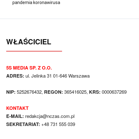
pandemia koronawirusa
WŁAŚCICIEL
5S MEDIA SP. Z O.O.
ADRES:
ul. Jelinka 31 01-646 Warszawa
NIP:
5252676432,
REGON:
365416025,
KRS:
0000637269
KONTAKT
E-MAIL:
redakcja@nczas.com.pl
SEKRETARIAT:
+48 731 555 039