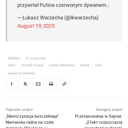
przywitał Putina czerwonym dywanem…
— Łukasz Warzecha (@lkwarzecha)
August 19, 2025
ŹRÓDŁO:
X / nczas.info
TAGI:
Donald Trump
Łukasz Warzecha
media
USA
wojna na Ukrainie
Poprzedni artykuł
Następny artykuł
„Niemczyzacja bezczelnieje”.
Przetasowania w Sejmie.
Niemiecka radna na czele
„Efekt rozpoczęcia