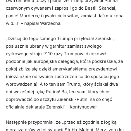
Dwa dni temu toczyli pianę, że Trump przywitał Putina
czerwonym dywanem i zaprosił go do Bestii. Skandal,
panie! Mordercę i gwałciciela witać, zamiast dać mu kopa
w d…!” – napisał Warzecha.
„Dzisiaj do tego samego Trumpa przyleciał Zełenski,
posłusznie ubrany w garnitur zamiast swojego
cyrkowego stroju. Z 10 razy Trumpowi dziękował,
podobnie jak europejska delegacja, która podkreślała, że
pokój zbliża się dzięki amerykańskiemu prezydentowi
(niezależnie od swoich zastrzeżeń co do sposobu jego
wprowadzenia). A to ten sam Trump, który ściskał dwa
dni wcześniej rękę Putina! Ba, ten sam, który chce
doprowadzić do szczytu Zełenski-Putin, na co chęć
oficjalnie deklaruje Zełenski” – kontynuował.
Następnie przypomniał, że „przecież zgodnie z logiką
moralizatorów w tej sytuacji Stubb, Meloni, Merz, von der