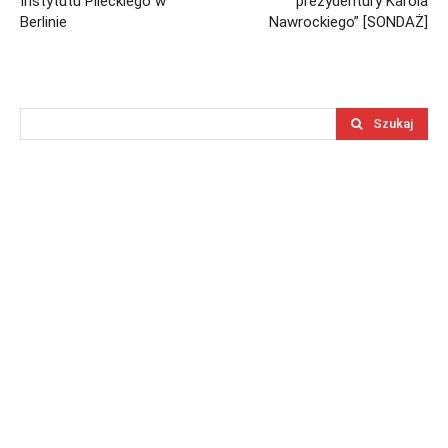
Instytutu Pileckiego w
prezydentury Karola
Berlinie
Nawrockiego” [SONDAŻ]
Szukaj