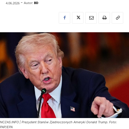
-
Autor:
BD
4.06.2026
NCZAS.INFO | Prezydent Stanów Zjednoczonych Ameryki Donald Trump. Foto:
PAP/EPA