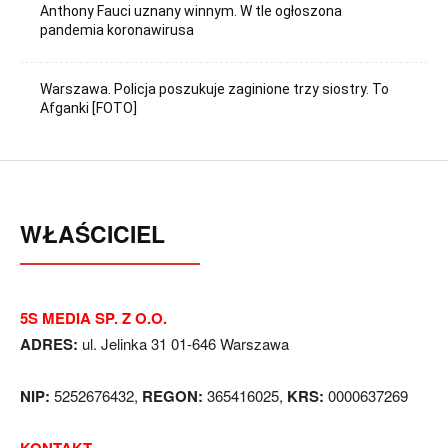
Anthony Fauci uznany winnym. W tle ogłoszona
pandemia koronawirusa
Warszawa. Policja poszukuje zaginione trzy siostry. To
Afganki [FOTO]
WŁAŚCICIEL
5S MEDIA SP. Z O.O.
ADRES:
ul. Jelinka 31 01-646 Warszawa
NIP:
5252676432,
REGON:
365416025,
KRS:
0000637269
KONTAKT