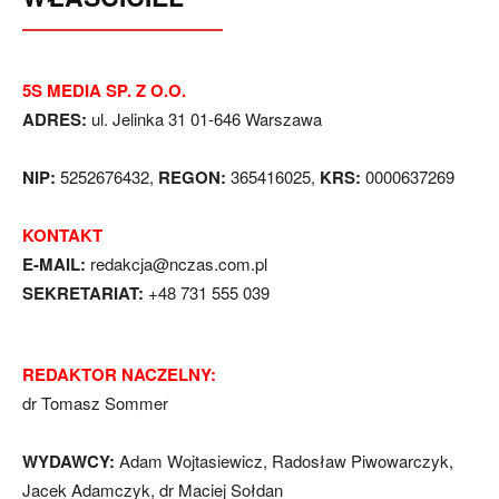
5S MEDIA SP. Z O.O.
ADRES:
ul. Jelinka 31 01-646 Warszawa
NIP:
5252676432,
REGON:
365416025,
KRS:
0000637269
KONTAKT
E-MAIL:
redakcja@nczas.com.pl
SEKRETARIAT:
+48 731 555 039
REDAKTOR NACZELNY:
dr Tomasz Sommer
WYDAWCY:
Adam Wojtasiewicz, Radosław Piwowarczyk,
Jacek Adamczyk, dr Maciej Sołdan