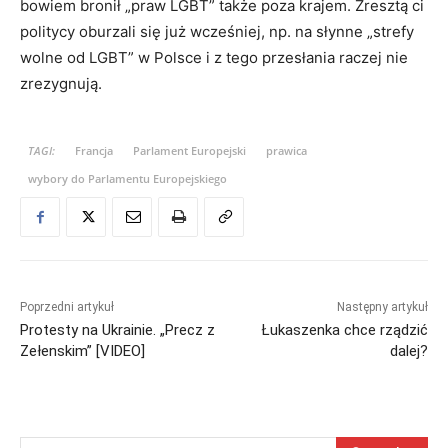
bowiem bronił „praw LGBT” także poza krajem. Zresztą ci
politycy oburzali się już wcześniej, np. na słynne „strefy
wolne od LGBT” w Polsce i z tego przesłania raczej nie
zrezygnują.
TAGI:
Francja
Parlament Europejski
prawica
wybory do Parlamentu Europejskiego
Poprzedni artykuł
Następny artykuł
Protesty na Ukrainie. „Precz z
Łukaszenka chce rządzić
Zełenskim” [VIDEO]
dalej?