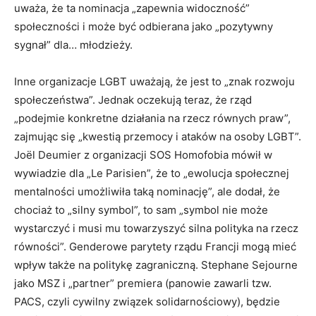
uważa, że ta nominacja „zapewnia widoczność”
społeczności i może być odbierana jako „pozytywny
sygnał” dla… młodzieży.
Inne organizacje LGBT uważają, że jest to „znak rozwoju
społeczeństwa”. Jednak oczekują teraz, że rząd
„podejmie konkretne działania na rzecz równych praw”,
zajmując się „kwestią przemocy i ataków na osoby LGBT”.
Joël Deumier z organizacji SOS Homofobia mówił w
wywiadzie dla „Le Parisien”, że to „ewolucja społecznej
mentalności umożliwiła taką nominację”, ale dodał, że
chociaż to „silny symbol”, to sam „symbol nie może
wystarczyć i musi mu towarzyszyć silna polityka na rzecz
równości”. Genderowe parytety rządu Francji mogą mieć
wpływ także na politykę zagraniczną. Stephane Sejourne
jako MSZ i „partner” premiera (panowie zawarli tzw.
PACS, czyli cywilny związek solidarnościowy), będzie