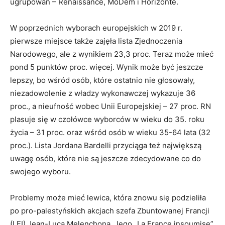
ugrupowań – Renaissance, MoDem i Horizonte.
W poprzednich wyborach europejskich w 2019 r.
pierwsze miejsce także zajęła lista Zjednoczenia
Narodowego, ale z wynikiem 23,3 proc. Teraz może mieć
pond 5 punktów proc. więcej. Wynik może być jeszcze
lepszy, bo wśród osób, które ostatnio nie głosowały,
niezadowolenie z władzy wykonawczej wykazuje 36
proc., a nieufność wobec Unii Europejskiej – 27 proc. RN
plasuje się w czołówce wyborców w wieku do 35. roku
życia – 31 proc. oraz wśród osób w wieku 35-64 lata (32
proc.). Lista Jordana Bardelli przyciąga też największą
uwagę osób, które nie są jeszcze zdecydowane co do
swojego wyboru.
Problemy może mieć lewica, która znowu się podzieliła
po pro-palestyńskich akcjach szefa Zbuntowanej Francji
(LFI) Jean-Luca Melenchona. Jego „La France insoumise”