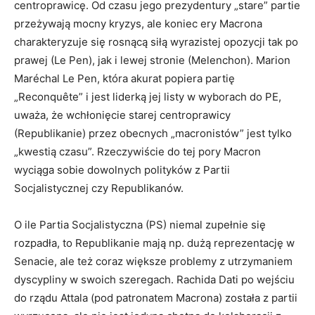
centroprawicę. Od czasu jego prezydentury „stare” partie
przeżywają mocny kryzys, ale koniec ery Macrona
charakteryzuje się rosnącą siłą wyrazistej opozycji tak po
prawej (Le Pen), jak i lewej stronie (Melenchon). Marion
Maréchal Le Pen, która akurat popiera partię
„Reconquête” i jest liderką jej listy w wyborach do PE,
uważa, że wchłonięcie starej centroprawicy
(Republikanie) przez obecnych „macronistów” jest tylko
„kwestią czasu”. Rzeczywiście do tej pory Macron
wyciąga sobie dowolnych polityków z Partii
Socjalistycznej czy Republikanów.
O ile Partia Socjalistyczna (PS) niemal zupełnie się
rozpadła, to Republikanie mają np. dużą reprezentację w
Senacie, ale też coraz większe problemy z utrzymaniem
dyscypliny w swoich szeregach. Rachida Dati po wejściu
do rządu Attala (pod patronatem Macrona) została z partii