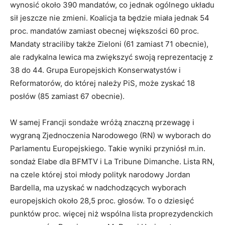
wynosić około 390 mandatów, co jednak ogólnego układu
sił jeszcze nie zmieni. Koalicja ta będzie miała jednak 54
proc. mandatów zamiast obecnej większości 60 proc.
Mandaty straciliby także Zieloni (61 zamiast 71 obecnie),
ale radykalna lewica ma zwiększyć swoją reprezentację z
38 do 44. Grupa Europejskich Konserwatystów i
Reformatorów, do której należy PiS, może zyskać 18
posłów (85 zamiast 67 obecnie).
W samej Francji sondaże wróżą znaczną przewagę i
wygraną Zjednoczenia Narodowego (RN) w wyborach do
Parlamentu Europejskiego. Takie wyniki przyniósł m.in.
sondaż Elabe dla BFMTV i La Tribune Dimanche. Lista RN,
na czele której stoi młody polityk narodowy Jordan
Bardella, ma uzyskać w nadchodzących wyborach
europejskich około 28,5 proc. głosów. To o dziesięć
punktów proc. więcej niż wspólna lista proprezydenckich