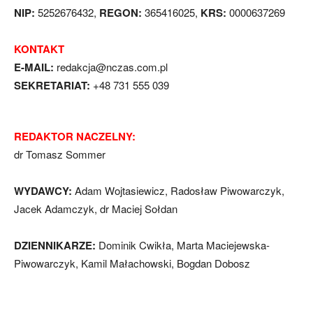
NIP:
5252676432,
REGON:
365416025,
KRS:
0000637269
KONTAKT
E-MAIL:
redakcja@nczas.com.pl
SEKRETARIAT:
+48 731 555 039
REDAKTOR NACZELNY:
dr Tomasz Sommer
WYDAWCY:
Adam Wojtasiewicz, Radosław Piwowarczyk,
Jacek Adamczyk, dr Maciej Sołdan
DZIENNIKARZE:
Dominik Cwikła, Marta Maciejewska-
Piwowarczyk, Kamil Małachowski, Bogdan Dobosz