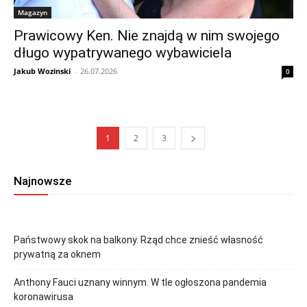
Magazyn
Prawicowy Ken. Nie znajdą w nim swojego
długo wypatrywanego wybawiciela
Jakub Wozinski
-
26.07.2026
0
1
2
3
Najnowsze
Państwowy skok na balkony. Rząd chce znieść własność
prywatną za oknem
Anthony Fauci uznany winnym. W tle ogłoszona pandemia
koronawirusa