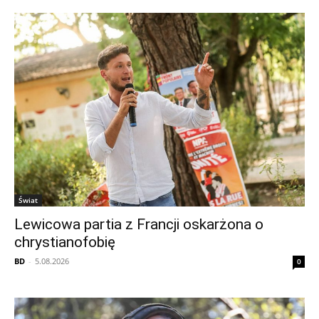
Świat
Lewicowa partia z Francji oskarżona o
chrystianofobię
BD
-
5.08.2026
0