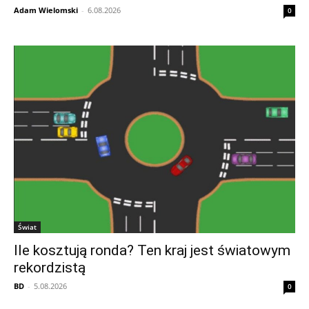
Adam Wielomski
-
6.08.2026
0
Świat
Ile kosztują ronda? Ten kraj jest światowym
rekordzistą
BD
-
5.08.2026
0