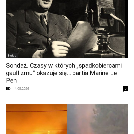
Świat
Sondaż. Czasy w których „spadkobiercami
gaullizmu” okazuje się… partia Marine Le
Pen
BD
-
4.08.2026
0