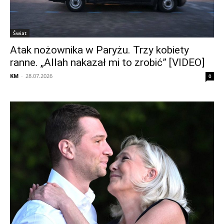
Świat
Atak nożownika w Paryżu. Trzy kobiety
ranne. „Allah nakazał mi to zrobić” [VIDEO]
KM
-
28.07.2026
0