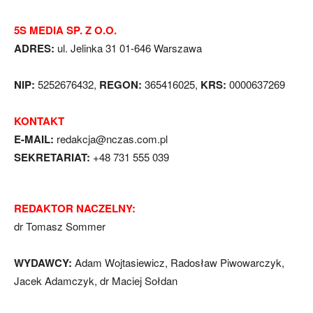
5S MEDIA SP. Z O.O.
ADRES:
ul. Jelinka 31 01-646 Warszawa
NIP:
5252676432,
REGON:
365416025,
KRS:
0000637269
KONTAKT
E-MAIL:
redakcja@nczas.com.pl
SEKRETARIAT:
+48 731 555 039
REDAKTOR NACZELNY:
dr Tomasz Sommer
WYDAWCY:
Adam Wojtasiewicz, Radosław Piwowarczyk,
Jacek Adamczyk, dr Maciej Sołdan