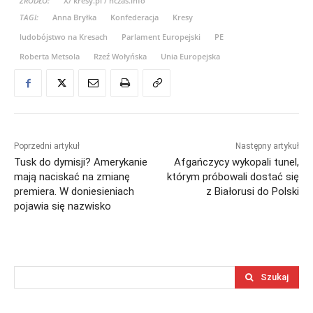
ŹRÓDŁO:
X/ kresy.pl / nczas.info
TAGI:
Anna Bryłka
Konfederacja
Kresy
ludobójstwo na Kresach
Parlament Europejski
PE
Roberta Metsola
Rzeź Wołyńska
Unia Europejska
Poprzedni artykuł
Następny artykuł
Tusk do dymisji? Amerykanie
Afgańczycy wykopali tunel,
mają naciskać na zmianę
którym próbowali dostać się
premiera. W doniesieniach
z Białorusi do Polski
pojawia się nazwisko
Szukaj