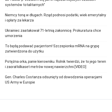
systemów totalitarnych”
Niemcy toną w długach. Rząd podnosi podatki, wiek emerytalny
i opłaty za lekarza
Ukrainiec zaatakował 71-letnią zakonnicę. Prokuratura chce
umorzenia
To będą podawać pacjentom! Szczepionka mRNA na grypę
zatwierdzona do użytku
Potężna orka, panie kierowniku. Rolnik twierdzi, że to jego teren
i zaorał kilkaset metrów nowej nawierzchni [VIDEO]
Gen. Charles Costanza odsunięty od dowodzenia operacjami
US Army w Europie