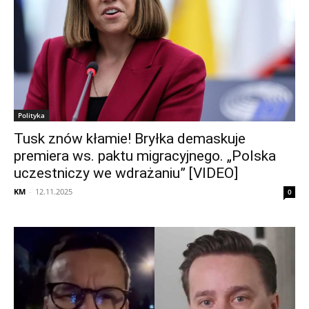
Polityka
Tusk znów kłamie! Bryłka demaskuje
premiera ws. paktu migracyjnego. „Polska
uczestniczy we wdrażaniu” [VIDEO]
KM
-
12.11.2025
0