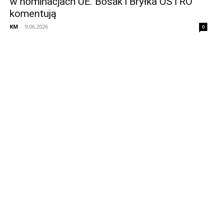
w nominacjach UE. Bosak i Bryłka OSTRO
komentują
KM
-
9.06.2026
0