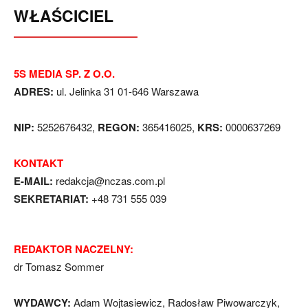
WŁAŚCICIEL
5S MEDIA SP. Z O.O.
ADRES:
ul. Jelinka 31 01-646 Warszawa
NIP:
5252676432,
REGON:
365416025,
KRS:
0000637269
KONTAKT
E-MAIL:
redakcja@nczas.com.pl
SEKRETARIAT:
+48 731 555 039
REDAKTOR NACZELNY:
dr Tomasz Sommer
WYDAWCY:
Adam Wojtasiewicz, Radosław Piwowarczyk,