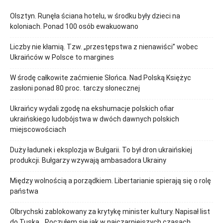
Olsztyn. Runęła ściana hotelu, w środku były dzieci na
koloniach. Ponad 100 osób ewakuowano
Liczby nie kłamią. Tzw. „przestępstwa z nienawiści” wobec
Ukraińców w Polsce to margines
W środę całkowite zaćmienie Słońca. Nad Polską Księżyc
zasłoni ponad 80 proc. tarczy słonecznej
Ukraińcy wydali zgodę na ekshumacje polskich ofiar
ukraińskiego ludobójstwa w dwóch dawnych polskich
miejscowościach
Duży ładunek i eksplozja w Bułgarii. To był dron ukraińskiej
produkcji. Bułgarzy wzywają ambasadora Ukrainy
Między wolnością a porządkiem. Libertarianie spierają się o rolę
państwa
Olbrychski zablokowany za krytykę minister kultury. Napisał list
do Tuska. „Poczułem się jak w najczarniejszych czasach