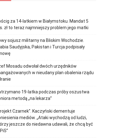
ścig za 14-latkiem w Białymstoku. Mandat 5
s. zł to teraz najmniejszy problem jego matki
wy sojusz militarny na Bliskim Wschodzie.
abia Saudyjska, Pakistan i Turcja podpisały
mowę
zef Mosadu odwołał dwóch urzędników
aangażowanych w nieudany plan obalenia rządu
Iranie
atrzymano 19-latka podczas próby oszustwa
niora metodą „na lekarza”
rojekt Czarnek”. Kaczyński dementuje
niesienia mediów. „Ataki wychodzą od ludzi,
órzy jeszcze do niedawna udawali, że chcą być
PiS”