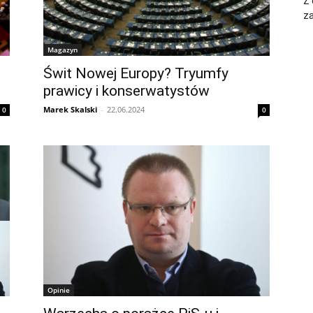
Z 
za
Magazyn
Świt Nowej Europy? Tryumfy
prawicy i konserwatystów
Marek Skalski
-
22.06.2024
0
0
Opinie