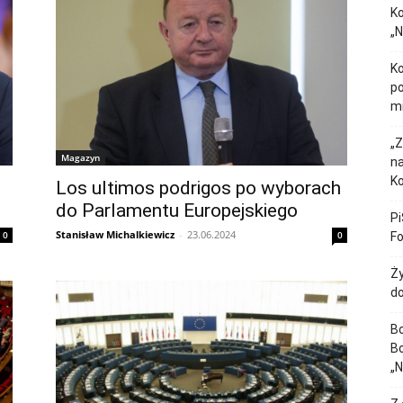
Ko
„N
Ko
po
m
„Z
Magazyn
na
K
Los ultimos podrigos po wyborach
do Parlamentu Europejskiego
Pi
Stanisław Michalkiewicz
-
23.06.2024
0
0
F
Ży
do
Bo
Bo
„