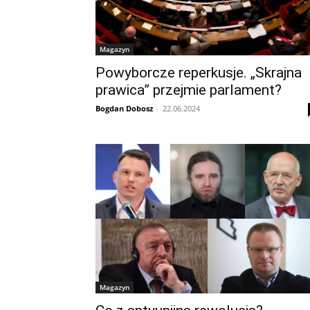
Magazyn
Powyborcze reperkusje. „Skrajna
prawica” przejmie parlament?
Bogdan Dobosz
-
22.06.2024
Magazyn