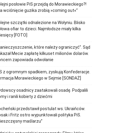
lejni posłowie PiS przejdą do Morawieckiego?!
a wciśnięcie guzika zrobią »coming out«”
lejne szczątki odnalezione na Wołyniu. Blisko
łowa ofiar to dzieci. Najmłodsze miały kilka
iesięcy [FOTO]
anieczyszczenie, które należy ograniczyć”. Sąd
kazał Mecie zapłatę kilkuset milionów dolarów.
oncern zapowiada odwołanie
S z ogromnym spadkiem, zyskują Konfederacje.
ormacja Morawieckiego w Sejmie [SONDAŻ]
dowscy osadnicy zaatakowali osadę. Podpalili
my i ranili kobiety z dziećmi
cheński przedstawił postulat ws. Ukraińców.
sak i Fritz ostro wypunktowali polityka PiS.
Nieszczęsny maślarzu”