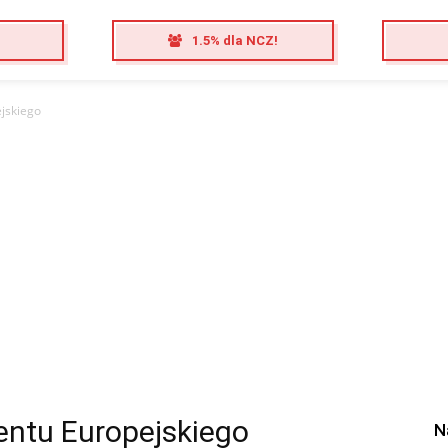
1.5% dla NCZ!
jskiego
entu Europejskiego
N