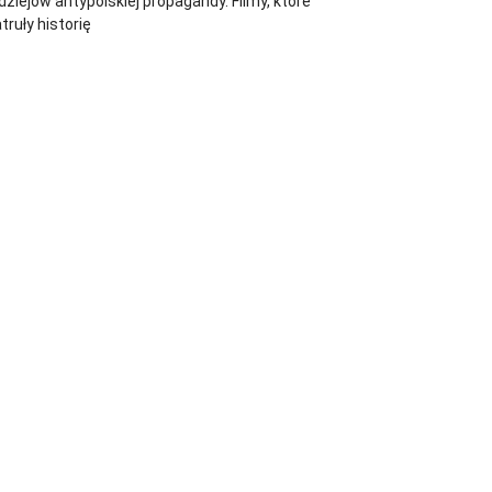
dziejów antypolskiej propagandy. Filmy, które
truły historię