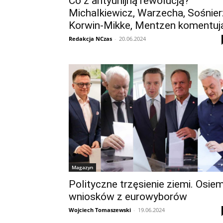
Co z antyunijną rewolucją?
Michalkiewicz, Warzecha, Sośnier
Korwin-Mikke, Mentzen komentuj
Redakcja NCzas
-
20.06.2024
Magazyn
Polityczne trzęsienie ziemi. Osie
wniosków z eurowyborów
Wojciech Tomaszewski
-
19.06.2024