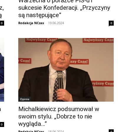
Warzecha o porażce PiS-u i
z,
sukcesie Konfederacji. „Przyczyny
ą
są następujące”
Redakcja NCzas
-
19.06.2024
0
0
Opinie
m
Michalkiewicz podsumował w
swoim stylu. „Dobrze to nie
wygląda…”
0
Redakcja NCzas
-
18.06.2024
0