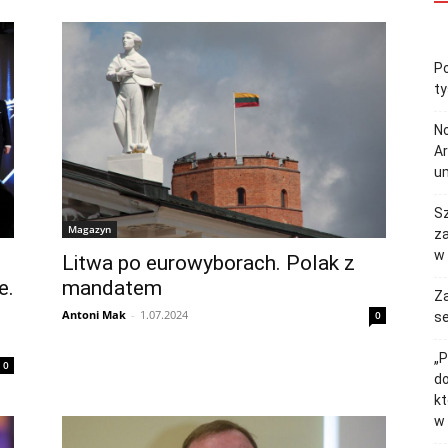
Po
ty
No
Ar
u
S
Magazyn
z
w 
Litwa po eurowyborach. Polak z
e.
mandatem
Z
Antoni Mak
-
1.07.2024
0
se
„P
0
do
kt
w 