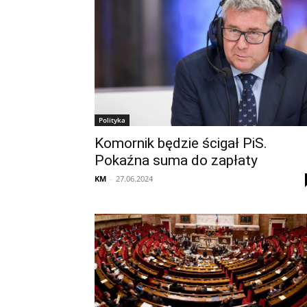
Polityka
Komornik będzie ścigał PiS.
Pokaźna suma do zapłaty
KM
-
27.06.2024