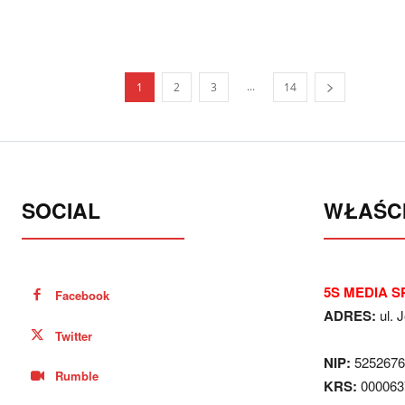
...
1
2
3
14
SOCIAL
WŁAŚCI
5S MEDIA SP
Facebook
ADRES:
ul. 
Twitter
NIP:
5252676
Rumble
KRS:
000063