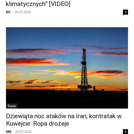
klimatycznych” [VIDEO]
DC
-
26.07.2026
0
Świat
Dziewiąta noc ataków na Iran, kontratak w
Kuwejcie. Ropa drożeje
KM
-
20.07.2026
0