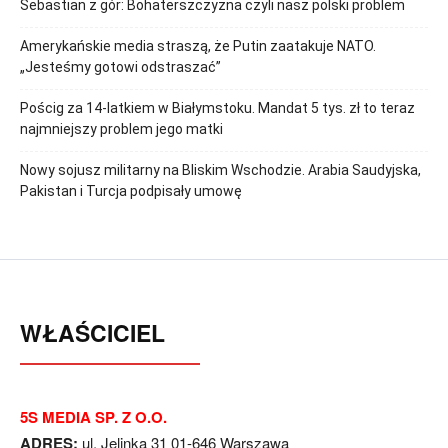
Sebastian z gór: Bohaterszczyzna czyli nasz polski problem
Amerykańskie media straszą, że Putin zaatakuje NATO.
„Jesteśmy gotowi odstraszać”
Pościg za 14-latkiem w Białymstoku. Mandat 5 tys. zł to teraz
najmniejszy problem jego matki
Nowy sojusz militarny na Bliskim Wschodzie. Arabia Saudyjska,
Pakistan i Turcja podpisały umowę
WŁAŚCICIEL
5S MEDIA SP. Z O.O.
ADRES:
ul. Jelinka 31 01-646 Warszawa