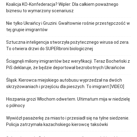
Koalicja KO-Konfederacja? Wipler: Dla całkiem poważnego
biznesu to wymarzony scenariusz
Nie tylko Ukraińcy i Gruzini. Gwałtownie rośnie przestępczość w
tej grupie imigrantów
Sztuczna inteligencja stworzyła pożytecznego wirusa od zera.
To otwiera drzwi do SUPERbroni biologicznej
Ściągnęli miliony imigrantów bez weryfikacji. Teraz Bocheński z
PiS deklaruje, że będzie deportował bezrobotnych Ukraińców
Śląsk. Kierowca miejskiego autobusu wyprzedzał na dwóch
skrzyżowaniach i przejściu dla pieszych. To imigrant [VIDEO]
Hiszpania grozi Włochom odwetem. Ultimatum mija w niedzielę
o północy
Wywiózł pasażerkę za miasto i przesiadł się na tylne siedzenie.
Policja zatrzymała kazachskiego kierowcę taksówki