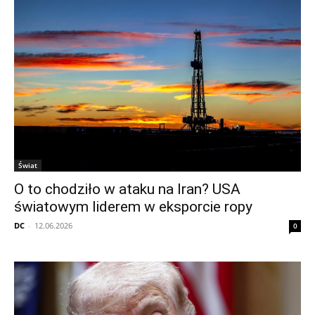
Świat
O to chodziło w ataku na Iran? USA
światowym liderem w eksporcie ropy
DC
-
12.06.2026
0