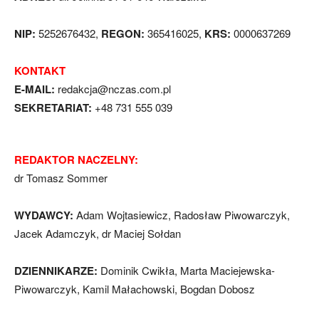
NIP:
5252676432,
REGON:
365416025,
KRS:
0000637269
KONTAKT
E-MAIL:
redakcja@nczas.com.pl
SEKRETARIAT:
+48 731 555 039
REDAKTOR NACZELNY:
dr Tomasz Sommer
WYDAWCY:
Adam Wojtasiewicz, Radosław Piwowarczyk,
Jacek Adamczyk, dr Maciej Sołdan
DZIENNIKARZE:
Dominik Cwikła, Marta Maciejewska-
Piwowarczyk, Kamil Małachowski, Bogdan Dobosz