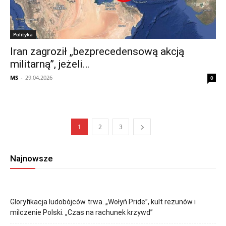
Polityka
Iran zagroził „bezprecedensową akcją
militarną”, jeżeli…
MS
-
29.04.2026
0
1
2
3
Najnowsze
Gloryfikacja ludobójców trwa. „Wołyń Pride”, kult rezunów i
milczenie Polski. „Czas na rachunek krzywd”