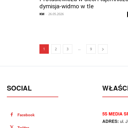
dymisja-widmo w tle
KM
-
26.05.2026
...
1
2
3
9
SOCIAL
WŁAŚCI
5S MEDIA SP
Facebook
ADRES:
ul. 
Twitter