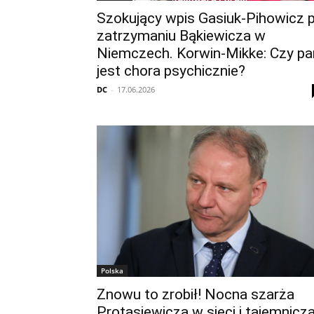
Szokujący wpis Gasiuk-Pihowicz 
zatrzymaniu Bąkiewicza w
Niemczech. Korwin-Mikke: Czy pa
jest chora psychicznie?
DC
-
17.06.2026
Polska
Znowu to zrobił! Nocna szarża
Protasiewicza w sieci i tajemnicz