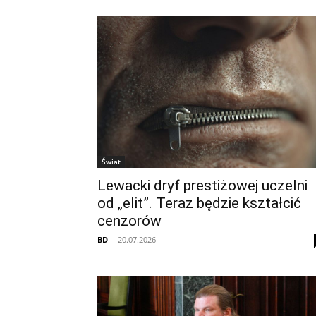
Świat
Lewacki dryf prestiżowej uczelni
od „elit”. Teraz będzie kształcić
cenzorów
BD
-
20.07.2026