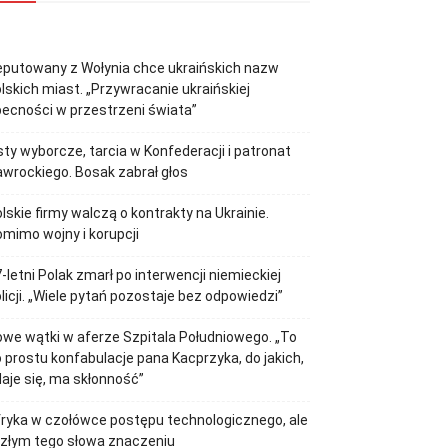
putowany z Wołynia chce ukraińskich nazw
lskich miast. „Przywracanie ukraińskiej
ecności w przestrzeni świata”
sty wyborcze, tarcia w Konfederacji i patronat
wrockiego. Bosak zabrał głos
lskie firmy walczą o kontrakty na Ukrainie.
mimo wojny i korupcji
-letni Polak zmarł po interwencji niemieckiej
licji. „Wiele pytań pozostaje bez odpowiedzi”
we wątki w aferze Szpitala Południowego. „To
 prostu konfabulacje pana Kacprzyka, do jakich,
aje się, ma skłonność”
ryka w czołówce postępu technologicznego, ale
złym tego słowa znaczeniu