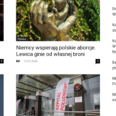
Ro
Wa
Ko
do
Polska
Ko
W 
l
Niemcy wspierają polskie aborcje.
N
Lewica ginie od własnej broni
BD
-
12.07.2026
0
0
B
pl
Mi
Po
Ma
in