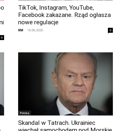
po
TikTok, Instagram, YouTube,
Facebook zakazane. Rząd ogłasza
ni
nowe regulacje
KM
-
16.06.2026
0
0
Polska
Skandal w Tatrach. Ukrainiec
a
wjechał samochodem pod Morskie