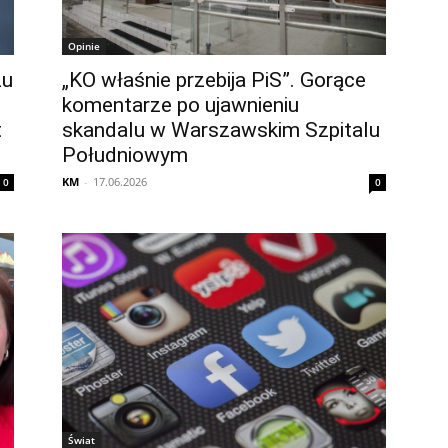
Opinie
zu
„KO właśnie przebija PiS”. Gorące
komentarze po ujawnieniu
t
skandalu w Warszawskim Szpitalu
Południowym
KM
-
17.06.2026
0
0
Świat