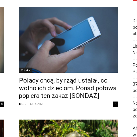
De
po
ob
Li
Na
Po
Polska
Po
Polacy chcą, by rząd ustalał, co
37
wolno ich dzieciom. Ponad połowa
po
popiera ten zakaz [SONDAŻ]
No
DC
-
14.07.2026
0
0
po
zd
Af
w 