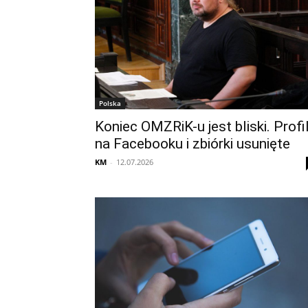
Polska
Koniec OMZRiK-u jest bliski. Profi
na Facebooku i zbiórki usunięte
KM
-
12.07.2026