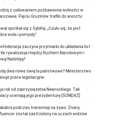
zbój z usiłowaniem pozbawienia wolności w
rszawie. Pięciu Gruzinów trafiło do aresztu
wal spotkał się z Sybihą. „Czuło się, że jest
bra wola i pomysły”
nfederacja zaczyna przymiarki do układania list.
tle rywalizacja między Ruchem Narodowym i
ową Nadzieją?
ędą dwa nowe święta państwowe? Ministerstwo
anuje prace legislacyjne
ja rok od zaprzysiężenia Nawrockiego. Tak
lacy oceniają jego prezydenturę [SONDAŻ]
kabra podczas transmisji na żywo. Znany
fluencer został zastrzelony na oczach widzów