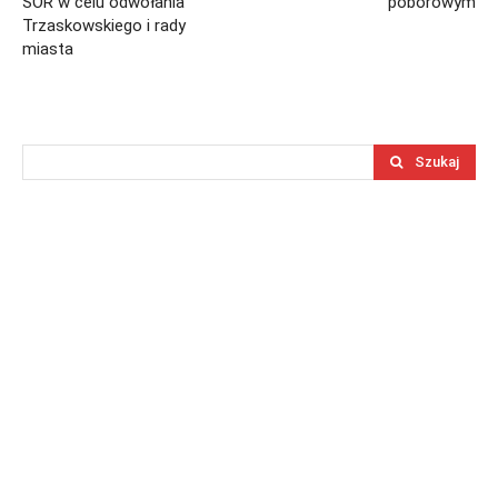
SOR w celu odwołania
poborowym
Trzaskowskiego i rady
miasta
Szukaj