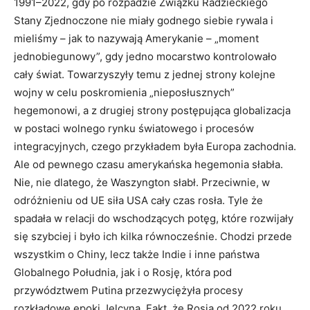
1991–2022, gdy po rozpadzie Związku Radzieckiego
Stany Zjednoczone nie miały godnego siebie rywala i
mieliśmy – jak to nazywają Amerykanie – „moment
jednobiegunowy”, gdy jedno mocarstwo kontrolowało
cały świat. Towarzyszyły temu z jednej strony kolejne
wojny w celu poskromienia „nieposłusznych”
hegemonowi, a z drugiej strony postępująca globalizacja
w postaci wolnego rynku światowego i procesów
integracyjnych, czego przykładem była Europa zachodnia.
Ale od pewnego czasu amerykańska hegemonia słabła.
Nie, nie dlatego, że Waszyngton słabł. Przeciwnie, w
odróżnieniu od UE siła USA cały czas rosła. Tyle że
spadała w relacji do wschodzących potęg, które rozwijały
się szybciej i było ich kilka równocześnie. Chodzi przede
wszystkim o Chiny, lecz także Indie i inne państwa
Globalnego Południa, jak i o Rosję, która pod
przywództwem Putina przezwyciężyła procesy
rozkładowe epoki Jelcyna. Fakt, że Rosja od 2022 roku