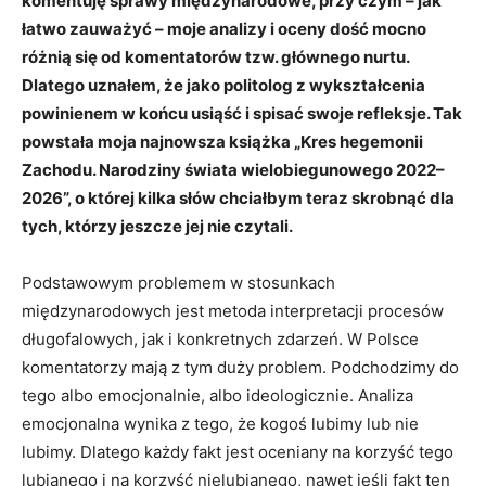
komentuję sprawy międzynarodowe, przy czym – jak
łatwo zauważyć – moje analizy i oceny dość mocno
różnią się od komentatorów tzw. głównego nurtu.
Dlatego uznałem, że jako politolog z wykształcenia
powinienem w końcu usiąść i spisać swoje refleksje. Tak
powstała moja najnowsza książka „Kres hegemonii
Zachodu. Narodziny świata wielobiegunowego 2022–
2026”, o której kilka słów chciałbym teraz skrobnąć dla
tych, którzy jeszcze jej nie czytali.
Podstawowym problemem w stosunkach
międzynarodowych jest metoda interpretacji procesów
długofalowych, jak i konkretnych zdarzeń. W Polsce
komentatorzy mają z tym duży problem. Podchodzimy do
tego albo emocjonalnie, albo ideologicznie. Analiza
emocjonalna wynika z tego, że kogoś lubimy lub nie
lubimy. Dlatego każdy fakt jest oceniany na korzyść tego
lubianego i na korzyść nielubianego, nawet jeśli fakt ten