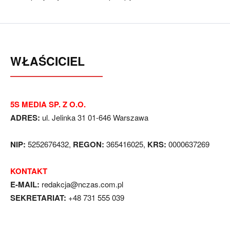
WŁAŚCICIEL
5S MEDIA SP. Z O.O.
ADRES:
ul. Jelinka 31 01-646 Warszawa
NIP:
5252676432,
REGON:
365416025,
KRS:
0000637269
KONTAKT
E-MAIL:
redakcja@nczas.com.pl
SEKRETARIAT:
+48 731 555 039