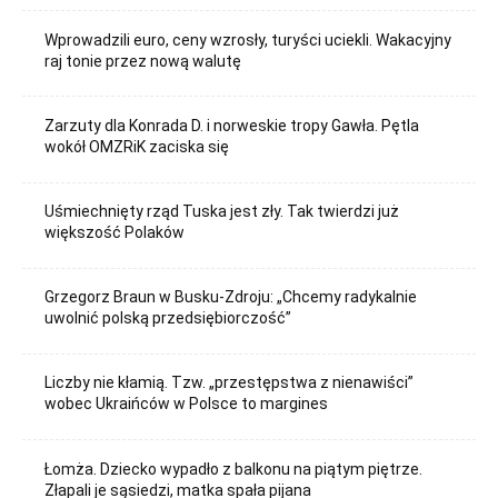
Wprowadzili euro, ceny wzrosły, turyści uciekli. Wakacyjny
raj tonie przez nową walutę
Zarzuty dla Konrada D. i norweskie tropy Gawła. Pętla
wokół OMZRiK zaciska się
Uśmiechnięty rząd Tuska jest zły. Tak twierdzi już
większość Polaków
Grzegorz Braun w Busku-Zdroju: „Chcemy radykalnie
uwolnić polską przedsiębiorczość”
Liczby nie kłamią. Tzw. „przestępstwa z nienawiści”
wobec Ukraińców w Polsce to margines
Łomża. Dziecko wypadło z balkonu na piątym piętrze.
Złapali je sąsiedzi, matka spała pijana