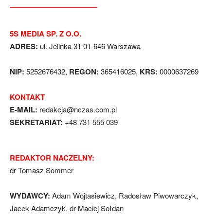
5S MEDIA SP. Z O.O.
ADRES:
ul. Jelinka 31 01-646 Warszawa
NIP:
5252676432,
REGON:
365416025,
KRS:
0000637269
KONTAKT
E-MAIL:
redakcja@nczas.com.pl
SEKRETARIAT:
+48 731 555 039
REDAKTOR NACZELNY:
dr Tomasz Sommer
WYDAWCY:
Adam Wojtasiewicz, Radosław Piwowarczyk,
Jacek Adamczyk, dr Maciej Sołdan