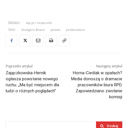
ŹRÓDŁO:
wp.pl / nczas.info
TAGI:
Grzegorz Braun
pozew
prokuratura
Poprzedni artykuł
Następny artykuł
Zajączkowska-Hernik
Horna-Cieślak w opałach?
ogłasza powstanie nowego
Media donoszą o dramacie
ruchu. „Ma być miejscem dla
pracowników biura RPD.
ludzi o różnych poglądach”
Zapowiedziano zwołanie
komisji
Szukaj