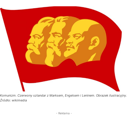
Komunizm. Czerwony sztandar z Marksem, Engelsem i Leninem. Obrazek ilustracyjny.
Źródło: wikimedia
- Reklama -