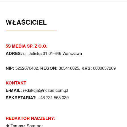
WŁAŚCICIEL
5S MEDIA SP. Z O.O.
ADRES:
ul. Jelinka 31 01-646 Warszawa
NIP:
5252676432,
REGON:
365416025,
KRS:
0000637269
KONTAKT
E-MAIL:
redakcja@nczas.com.pl
SEKRETARIAT:
+48 731 555 039
REDAKTOR NACZELNY:
dr Tomasz Sommer