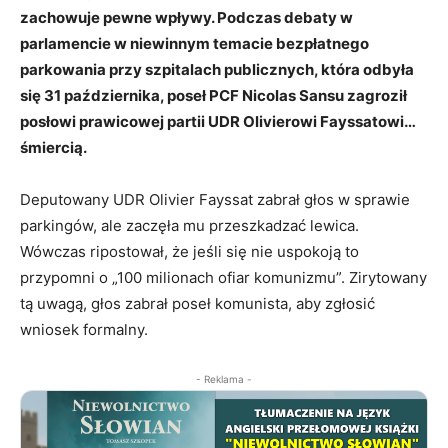
zachowuje pewne wpływy. Podczas debaty w
parlamencie w niewinnym temacie bezpłatnego
parkowania przy szpitalach publicznych, która odbyła
się 31 października, poseł PCF Nicolas Sansu zagroził
posłowi prawicowej partii UDR Olivierowi Fayssatowi…
śmiercią.
Deputowany UDR Olivier Fayssat zabrał głos w sprawie
parkingów, ale zaczęła mu przeszkadzać lewica.
Wówczas ripostował, że jeśli się nie uspokoją to
przypomni o „100 milionach ofiar komunizmu”. Zirytowany
tą uwagą, głos zabrał poseł komunista, aby zgłosić
wniosek formalny.
- Reklama -