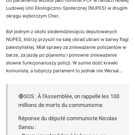
Do parlamentu wszedł jako nominat PCF w ramach Nowej
Ludowej Unii Ekologiczno-Społecznej (NUPES) w drugim
okręgu wyborczym Cher.
Był jednym z około siedemdziesięciu deputowanych
NUPES, którzy przyszli na salę obrad ubrani w barwy flagi
palestyńskiej. Miał sprawy za znieważenie policjantów w
barze, za jazdę po pijanemu i ponowne znieważenie
słowne funkcjonariuszy policji. W sumie dość krewki
komunista, a tubylczy parlament to jednak nie Wersal…
🔴SOS : À l’Assemblée, on rappelle les 100
millions de morts du communisme.
Réponse du député communiste Nicolas
Sansu :