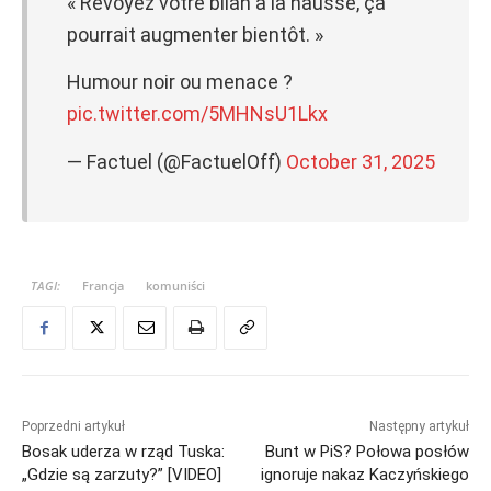
« Revoyez votre bilan à la hausse, ça
pourrait augmenter bientôt. »
Humour noir ou menace ?
pic.twitter.com/5MHNsU1Lkx
— Factuel (@FactuelOff)
October 31, 2025
TAGI:
Francja
komuniści
Poprzedni artykuł
Następny artykuł
Bosak uderza w rząd Tuska:
Bunt w PiS? Połowa posłów
„Gdzie są zarzuty?” [VIDEO]
ignoruje nakaz Kaczyńskiego