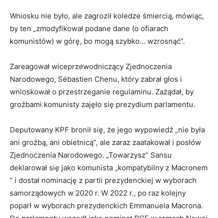
Wniosku nie było, ale zagroził koledze śmiercią, mówiąc,
by ten „zmodyfikował podane dane (o ofiarach
komunistów) w górę, bo mogą szybko… wzrosnąć”.
Zareagował wiceprzewodniczący Zjednoczenia
Narodowego, Sébastien Chenu, który zabrał głos i
wnioskował o przestrzeganie regulaminu. Zażądał, by
groźbami komunisty zajęło się prezydium parlamentu.
Deputowany KPF bronił się, że jego wypowiedź „nie była
ani groźbą, ani obietnicą”, ale zaraz zaatakował i posłów
Zjednoczenia Narodowego. „Towarzysz” Sansu
deklarował się jako komunista „kompatybilny z Macronem
” i dostał nominację z partii prezydenckiej w wyborach
samorządowych w 2020 r. W 2022 r., po raz kolejny
poparł w wyborach prezydenckich Emmanuela Macrona.