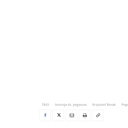
TAGI:
komisja ds. pegasusa
Krzysztof Bosak
Peg