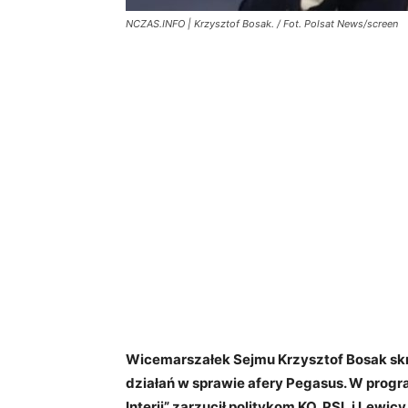
NCZAS.INFO | Krzysztof Bosak. / Fot. Polsat News/screen
Wicemarszałek Sejmu Krzysztof Bosak skr
działań w sprawie afery Pegasus. W prog
Interii” zarzucił politykom KO, PSL i Lewicy