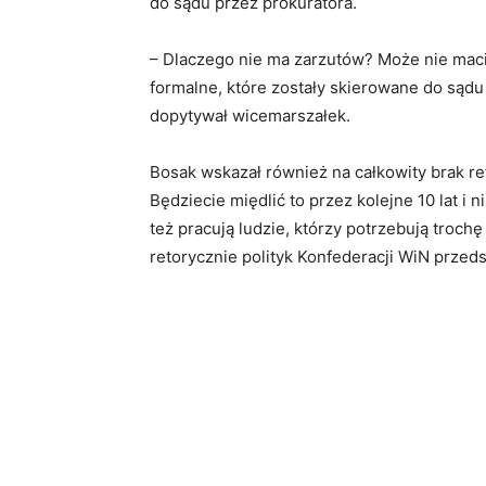
do sądu przez prokuratora.
– Dlaczego nie ma zarzutów? Może nie mac
formalne, które zostały skierowane do sądu 
dopytywał wicemarszałek.​
Bosak wskazał również na całkowity brak re
Będziecie międlić to przez kolejne 10 lat i
też pracują ludzie, którzy potrzebują troch
retorycznie polityk Konfederacji WiN przeds