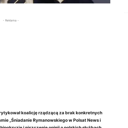
- Reklama -
ytykował koalicję rządzącą za brak konkretnych
ramie „Śniadanie Rymanowskiego w Polsat News i
 hipokryzję i niszczenie opinii o polskich służbach