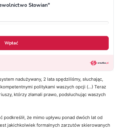
 system nadużywany, 2 lata spędziliśmy, słuchając,
iekompetentnymi politykami waszych opcji (…) Teraz
ariuszy, którzy złamali prawo, podsłuchując waszych
ść podkreślił, że mimo upływu ponad dwóch lat od
 jest jakichkolwiek formalnych zarzutów skierowanych