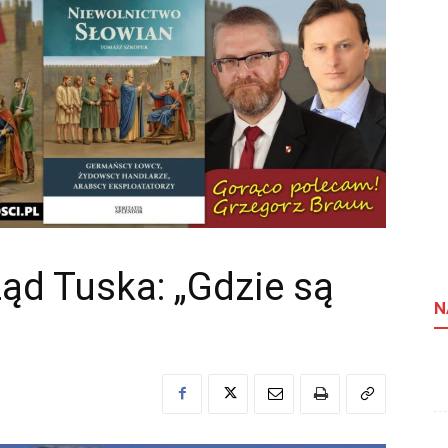
ąd Tuska: „Gdzie są
N