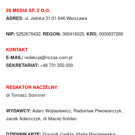
5S MEDIA SP. Z O.O.
ADRES:
ul. Jelinka 31 01-646 Warszawa
NIP:
5252676432,
REGON:
365416025,
KRS:
0000637269
KONTAKT
E-MAIL:
redakcja@nczas.com.pl
SEKRETARIAT:
+48 731 555 039
REDAKTOR NACZELNY:
dr Tomasz Sommer
WYDAWCY:
Adam Wojtasiewicz, Radosław Piwowarczyk,
Jacek Adamczyk, dr Maciej Sołdan
DZIENNIKARZE:
Dominik Cwikła, Marta Maciejewska-