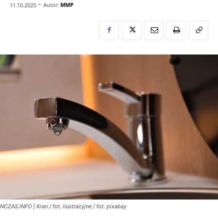
-
Autor:
MMP
11.10.2025
NCZAS.INFO | Kran / fot. ilustracyjne / fot. pixabay