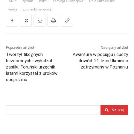
TAGI:
cyrkon
hafn
Komisja Europejska
Unia Europejska
woda
zbiorniki na wodę
Poprzedni artykuł
Następny artykuł
Tworzył fikcyjnych
Awantura w pociągu i cudzy
bezdomnych i wyłudzał
dowód. 21-letni Ukrainiec
zasiłki. Toruński urzędnik
zatrzymany w Poznaniu
latami korzystał z uroków
socjalizmu
Szukaj