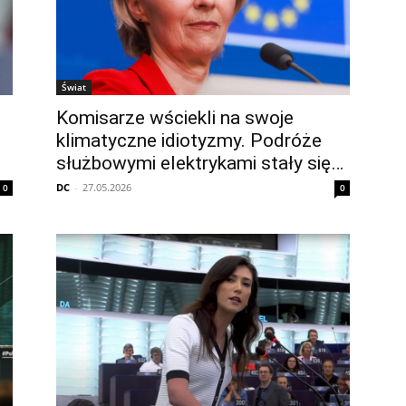
Świat
Komisarze wściekli na swoje
klimatyczne idiotyzmy. Podróże
służbowymi elektrykami stały się…
DC
-
27.05.2026
0
0