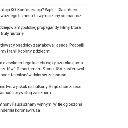
alicja KO-Konfederacja? Wipler: Dla całkiem
oważnego biznesu to wymarzony scenariusz
dziejów antypolskiej propagandy. Filmy, które
truły historię
dowscy osadnicy zaatakowali osadę. Podpalili
my i ranili kobiety z dziećmi
a członkach tego kartelu ciąży szeroka gama
arzutów”. Departament Stanu USA zaoferował
onad sto milionów dolarów za pomoc
ństwowy skok na balkony. Rząd chce znieść
łasność prywatną za oknem
thony Fauci uznany winnym. W tle ogłoszona
andemia koronawirusa