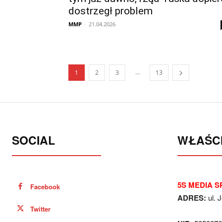
dostrzegł problem
MMP
-
21.04.2026
...
1
2
3
13
SOCIAL
WŁAŚCI
5S MEDIA SP
Facebook
ADRES:
ul. 
Twitter