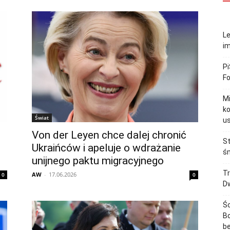
Le
im
Pi
F
M
ko
Świat
u
Von der Leyen chce dalej chronić
St
Ukraińców i apeluje o wdrażanie
śm
unijnego paktu migracyjnego
Tr
AW
-
17.06.2026
0
0
Dw
Śc
Bo
b