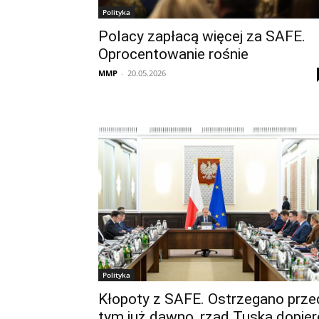
Polityka
Polacy zapłacą więcej za SAFE.
Oprocentowanie rośnie
MMP
-
20.05.2026
Polityka
Kłopoty z SAFE. Ostrzegano prze
tym już dawno, rząd Tuska dopier