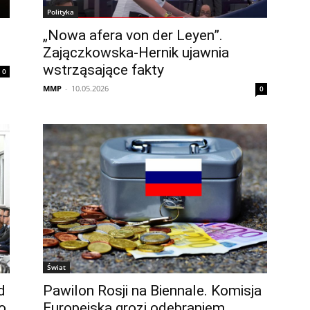
Polityka
„Nowa afera von der Leyen”.
Zajączkowska-Hernik ujawnia
wstrząsające fakty
0
MMP
-
10.05.2026
0
Świat
d
Pawilon Rosji na Biennale. Komisja
o
Europejska grozi odebraniem