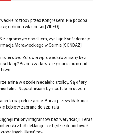
wackie rozróby przed Kongresem. Nie podoba
 się ochrona własności [VIDEO]
S z ogromnym spadkiem, zyskują Konfederacje.
ormacja Morawieckiego w Sejmie [SONDAŻ]
inisterstwo Zdrowia wprowadziło zmiany bez
nsultacji? Biznes żąda wstrzymania prac nad
stawą
rzelanina w szkole niedaleko stolicy. Są ofiary
iertelne. Napastnikiem był nastoletni uczeń
agedia na pielgrzymce. Burza przewaliła konar.
ie kobiety zabrano do szpitala
iągnęli miliony imigrantów bez weryfikacji. Teraz
cheński z PiS deklaruje, że będzie deportował
ezrobotnych Ukraińców