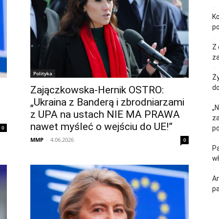
Ko
p
Z 
za
Polityka
Ży
do
Zajączkowska-Hernik OSTRO:
„Ukraina z Banderą i zbrodniarzami
„N
z UPA na ustach NIE MA PRAWA
z
nawet myśleć o wejściu do UE!”
0
p
MMP
-
4.06.2026
0
Pa
w
An
p