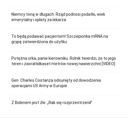
Niemcy toną w długach. Rząd podnosi podatki, wiek
emerytalny i opłaty za lekarza
To będą podawać pacjentom! Szczepionka mRNA na
grypę zatwierdzona do użytku
Potężna orka, panie kierowniku. Rolnik twierdzi, że to jego
teren i zaorał kilkaset metrów nowej nawierzchni [VIDEO]
Gen. Charles Costanza odsunięty od dowodzenia
operacjami US Army w Europie
Z Bidenem jest źle. „Rak się rozprzestrzenił”