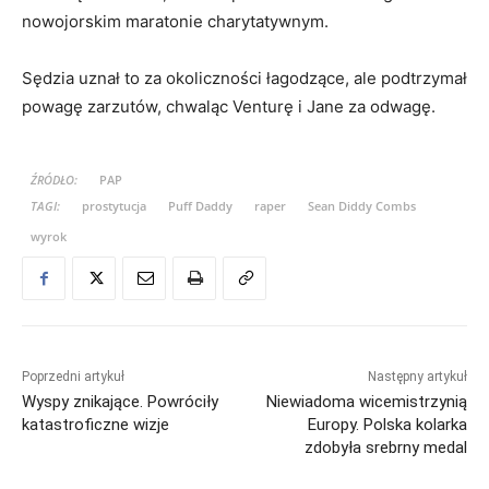
nowojorskim maratonie charytatywnym.
Sędzia uznał to za okoliczności łagodzące, ale podtrzymał
powagę zarzutów, chwaląc Venturę i Jane za odwagę.
ŹRÓDŁO:
PAP
TAGI:
prostytucja
Puff Daddy
raper
Sean Diddy Combs
wyrok
Poprzedni artykuł
Następny artykuł
Wyspy znikające. Powróciły
Niewiadoma wicemistrzynią
katastroficzne wizje
Europy. Polska kolarka
zdobyła srebrny medal