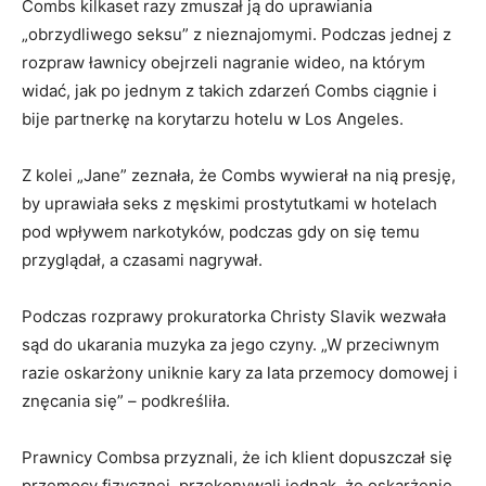
Combs kilkaset razy zmuszał ją do uprawiania
„obrzydliwego seksu” z nieznajomymi. Podczas jednej z
rozpraw ławnicy obejrzeli nagranie wideo, na którym
widać, jak po jednym z takich zdarzeń Combs ciągnie i
bije partnerkę na korytarzu hotelu w Los Angeles.
Z kolei „Jane” zeznała, że Combs wywierał na nią presję,
by uprawiała seks z męskimi prostytutkami w hotelach
pod wpływem narkotyków, podczas gdy on się temu
przyglądał, a czasami nagrywał.
Podczas rozprawy prokuratorka Christy Slavik wezwała
sąd do ukarania muzyka za jego czyny. „W przeciwnym
razie oskarżony uniknie kary za lata przemocy domowej i
znęcania się” – podkreśliła.
Prawnicy Combsa przyznali, że ich klient dopuszczał się
przemocy fizycznej, przekonywali jednak, że oskarżenie