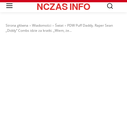
NCZAS
INFO
Strona główna
Wiadomości
Świat
PDW Puff Daddy. Raper Sean
„Diddy” Combs idzie za kratki. „Wiem, że...