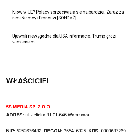
Kijów w UE? Polacy sprzeciwiają się najbardziej. Zaraz za
nimi Niemcy i Francuzi [SONDAŻ]
Ujawnili niewygodne dla USA informacje. Trump grozi
więzieniem
WŁAŚCICIEL
5S MEDIA SP. Z O.O.
ADRES:
ul. Jelinka 31 01-646 Warszawa
NIP:
5252676432,
REGON:
365416025,
KRS:
0000637269