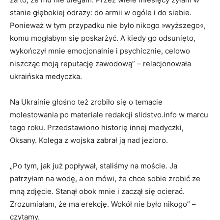
stanie głębokiej odrazy: do armii w ogóle i do siebie.
Ponieważ w tym przypadku nie było nikogo »wyższego«,
komu mogłabym się poskarżyć. A kiedy go odsunięto,
wykończył mnie emocjonalnie i psychicznie, celowo
niszcząc moją reputację zawodową” – relacjonowała
ukraińska medyczka.
Na Ukrainie głośno też zrobiło się o temacie
molestowania po materiale redakcji slidstvo.info w marcu
tego roku. Przedstawiono historię innej medyczki,
Oksany. Kolega z wojska zabrał ją nad jezioro.
„Po tym, jak już popływał, staliśmy na moście. Ja
patrzyłam na wodę, a on mówi, że chce sobie zrobić ze
mną zdjęcie. Stanął obok mnie i zaczął się ocierać.
Zrozumiałam, że ma erekcję. Wokół nie było nikogo” –
czytamy.