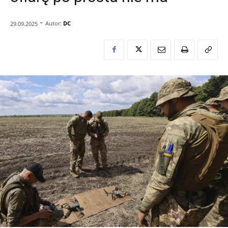
-
Autor:
DC
29.09.2025