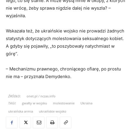
tego, co się stanie. A może wyślą mnie w okopy, z których
nie wrócę, żeby sprawa nigdzie dalej nie wyszła? –
wyjaśniła.
Wskazała też, że ukraińskie wojsko nie prowadzi żadnych
statystyk dotyczących molestowania seksualnego kobiet.
A gdyby się pojawiły, „to poszybowały natychmiast w
górę”.
– Mechanizmu prawnego, chroniącego ofiarę, po prostu
nie ma – przyznała Demydenko.
ŹRÓDŁO:
onet.pl / nczas.info
TAGI:
gwałty w wojsku
molestowanie
Ukraina
ukraińska armia
ukraińskie wojsko