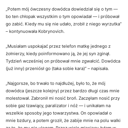
„Potem mój ówczesny dowódca dowiedział się o tym —
bo ten chłopak wszystkim o tym opowiadał — i próbował
go zabić. Kiedy mu się nie udało, zrobił z niego wyrzutka”
– kontynuowała Kobrynovich.
„Musiałam uspokajać przez telefon matkę jednego z
żołnierzy, kiedy poinformowano ją, że jej syn zginął.
Tydzień wcześniej on próbował mnie zgwałcić. Dowódca
(już inny) przeniósł go (taka sobie kara)” – napisała.
„Najgorsze, bo trwało to najdłużej, było to, że mój
dowódca (jeszcze kolejny) przez bardzo długi czas mnie
molestował. Zabronił mi nosić broń. Zaczęłam nosić przy
sobie gaz łzawiący, paralizator i nóż — i unikałam na
wszelkie sposoby jego towarzystwa. On opowiadał o
mnie bzdury, a potem groził, że zabije mnie na polu walki
za to, że mu nie ulegam. Przez wiele miesięcy żyłam w