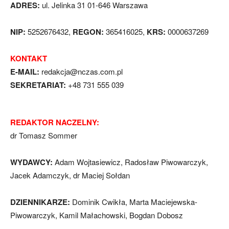
ADRES:
ul. Jelinka 31 01-646 Warszawa
NIP:
5252676432,
REGON:
365416025,
KRS:
0000637269
KONTAKT
E-MAIL:
redakcja@nczas.com.pl
SEKRETARIAT:
+48 731 555 039
REDAKTOR NACZELNY:
dr Tomasz Sommer
WYDAWCY:
Adam Wojtasiewicz, Radosław Piwowarczyk,
Jacek Adamczyk, dr Maciej Sołdan
DZIENNIKARZE:
Dominik Cwikła, Marta Maciejewska-
Piwowarczyk, Kamil Małachowski, Bogdan Dobosz