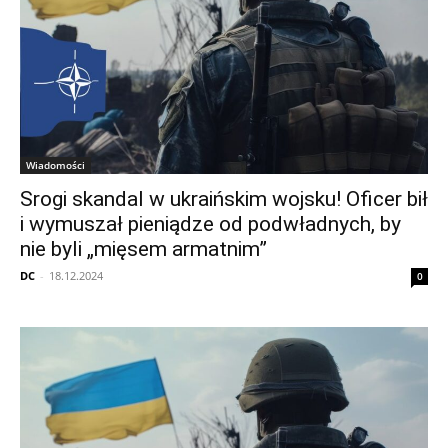
Wiadomości
Srogi skandal w ukraińskim wojsku! Oficer bił
i wymuszał pieniądze od podwładnych, by
nie byli „mięsem armatnim”
DC
-
18.12.2024
0