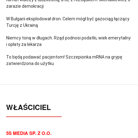
zarazie demokracji
W Bułgarii eksplodował dron. Celem mógł być gazociąg łączący
Turcję z Ukrainą
Niemcy toną w długach. Rząd podnosi podatki, wiek emerytalny
i opłaty za lekarza
To będą podawać pacjentom! Szczepionka mRNA na grypę
zatwierdzona do użytku
WŁAŚCICIEL
5S MEDIA SP. Z O.O.