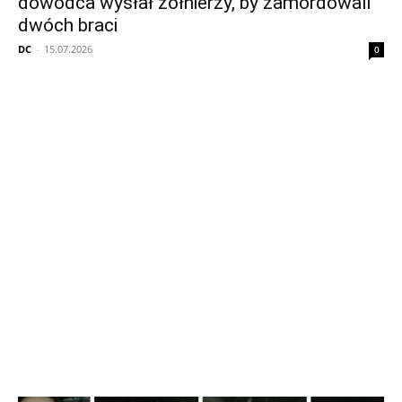
dowódca wysłał żołnierzy, by zamordowali
dwóch braci
DC
-
15.07.2026
0