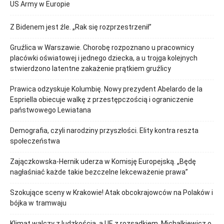
US Army w Europie
Z Bidenem jest źle. „Rak się rozprzestrzenił”
Gruźlica w Warszawie. Chorobę rozpoznano u pracownicy
placówki oświatowej i jednego dziecka, a u trojga kolejnych
stwierdzono latentne zakażenie prątkiem gruźlicy
Prawica odzyskuje Kolumbię. Nowy prezydent Abelardo de la
Espriella obiecuje walkę z przestępczością i ograniczenie
państwowego Lewiatana
Demografia, czyli narodziny przyszłości. Elity kontra reszta
społeczeństwa
Zajączkowska-Hernik uderza w Komisję Europejską. „Będę
nagłaśniać każde takie bezczelne lekceważenie prawa”
Szokujące sceny w Krakowie! Atak obcokrajowców na Polaków i
bójka w tramwaju
Klimat walczy z ludzkością, a UE z rozsądkiem. Michalkiewicz o