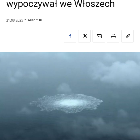
wypoczywał we Włoszech
-
Autor:
DC
21.08.2025