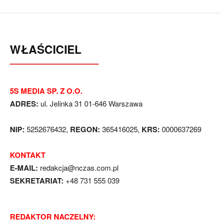
WŁAŚCICIEL
5S MEDIA SP. Z O.O.
ADRES:
ul. Jelinka 31 01-646 Warszawa
NIP:
5252676432,
REGON:
365416025,
KRS:
0000637269
KONTAKT
E-MAIL:
redakcja@nczas.com.pl
SEKRETARIAT:
+48 731 555 039
REDAKTOR NACZELNY: