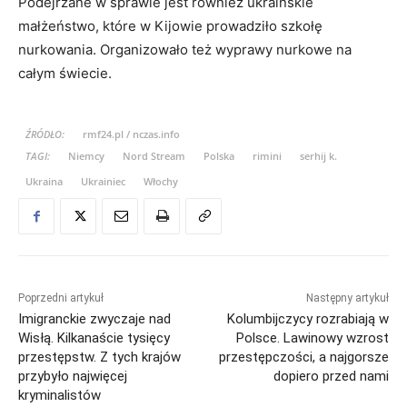
Podejrzane w sprawie jest również ukraińskie
małżeństwo, które w Kijowie prowadziło szkołę
nurkowania. Organizowało też wyprawy nurkowe na
całym świecie.
ŹRÓDŁO:
rmf24.pl / nczas.info
TAGI:
Niemcy
Nord Stream
Polska
rimini
serhij k.
Ukraina
Ukrainiec
Włochy
Poprzedni artykuł
Następny artykuł
Imigranckie zwyczaje nad
Kolumbijczycy rozrabiają w
Wisłą. Kilkanaście tysięcy
Polsce. Lawinowy wzrost
przestępstw. Z tych krajów
przestępczości, a najgorsze
przybyło najwięcej
dopiero przed nami
kryminalistów