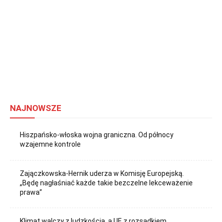
NAJNOWSZE
Hiszpańsko-włoska wojna graniczna. Od północy
wzajemne kontrole
Zajączkowska-Hernik uderza w Komisję Europejską.
„Będę nagłaśniać każde takie bezczelne lekceważenie
prawa”
Klimat walczy z ludzkością, a UE z rozsądkiem.