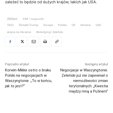
zależeć to będzie od dużych krajów, takich jak USA.
ŹRÓDŁO:
PAP / nczas.info
TAGI:
Donald Trump
Europa
Polska
UE
Ukraina
USA
wojna na Ukrainie
Wołodymyr Zełeński
Poprzedni artykuł
Następny artykuł
Korwin-Mikke ostro o braku
Negocjacje w Waszyngtonie.
Polski na negocjacjach w
Zełeński już nie zapewniał o
Waszyngtonie. „To w końcu,
niemożliwości zmian
jak to jest?”
terytorialnych. „Kwestia
między mną a Putinem”