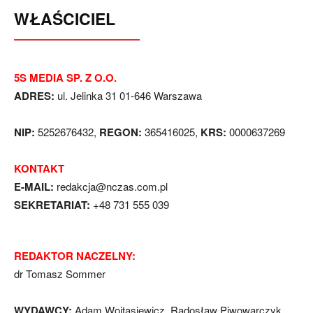
WŁAŚCICIEL
5S MEDIA SP. Z O.O.
ADRES:
ul. Jelinka 31 01-646 Warszawa
NIP:
5252676432,
REGON:
365416025,
KRS:
0000637269
KONTAKT
E-MAIL:
redakcja@nczas.com.pl
SEKRETARIAT:
+48 731 555 039
REDAKTOR NACZELNY:
dr Tomasz Sommer
WYDAWCY:
Adam Wojtasiewicz, Radosław Piwowarczyk,