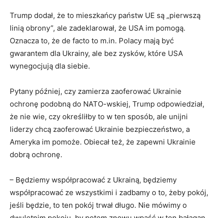
Trump dodał, że to mieszkańcy państw UE są „pierwszą
linią obrony”, ale zadeklarował, że USA im pomogą.
Oznacza to, że de facto to m.in. Polacy mają być
gwarantem dla Ukrainy, ale bez zysków, które USA
wynegocjują dla siebie.
Pytany później, czy zamierza zaoferować Ukrainie
ochronę podobną do NATO-wskiej, Trump odpowiedział,
że nie wie, czy określiłby to w ten sposób, ale unijni
liderzy chcą zaoferować Ukrainie bezpieczeństwo, a
Ameryka im pomoże. Obiecał też, że zapewni Ukrainie
dobrą ochronę.
– Będziemy współpracować z Ukrainą, będziemy
współpracować ze wszystkimi i zadbamy o to, żeby pokój,
jeśli będzie, to ten pokój trwał długo. Nie mówimy o
dwuletnim pokoju, by potem znowu wpaść w ten bałagan