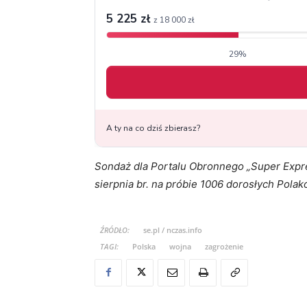
Sondaż dla Portalu Obronnego „Super Expres
sierpnia br. na próbie 1006 dorosłych Pola
ŹRÓDŁO:
se.pl / nczas.info
TAGI:
Polska
wojna
zagrożenie