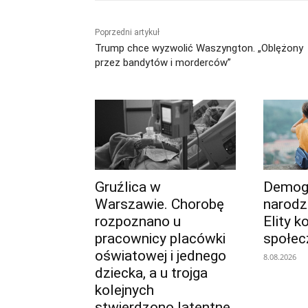
Poprzedni artykuł
Trump chce wyzwolić Waszyngton. „Oblężony
przez bandytów i morderców”
Gruźlica w
Demogr
Warszawie. Chorobę
narodz
rozpoznano u
Elity k
pracownicy placówki
społe
oświatowej i jednego
8.08.2026
dziecka, a u trojga
kolejnych
stwierdzono latentne