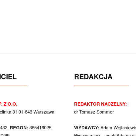
CIEL
REDAKCJA
. Z O.O.
REDAKTOR NACZELNY:
Jelinka 31 01-646 Warszawa
dr Tomasz Sommer
432,
REGON:
365416025,
WYDAWCY:
Adam Wojtasiewi
7269
Piwowarczyk, Jacek Adamczyk