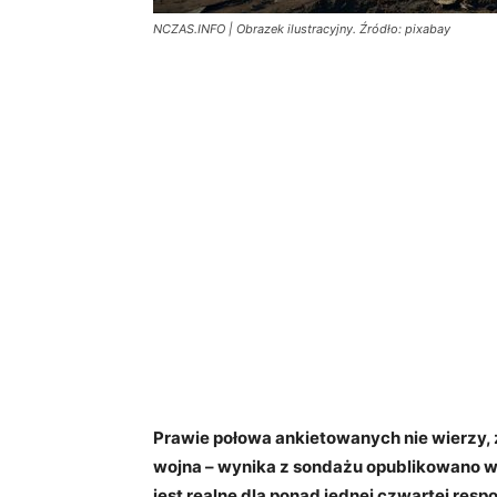
NCZAS.INFO | Obrazek ilustracyjny. Źródło: pixabay
Prawie połowa ankietowanych nie wierzy, ż
wojna – wynika z sondażu opublikowano w
jest realne dla ponad jednej czwartej res