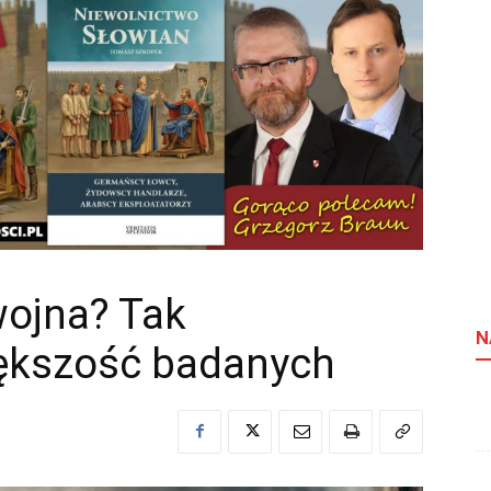
wojna? Tak
N
ększość badanych