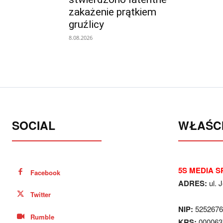
zakażenie prątkiem
gruźlicy
8.08.2026
SOCIAL
WŁAŚCI
5S MEDIA SP
Facebook
ADRES:
ul. 
Twitter
NIP:
5252676
Rumble
KRS:
000063