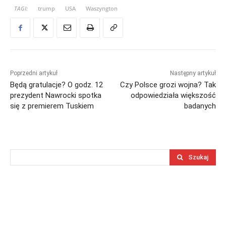
TAGI:
trump
USA
Waszyngton
Poprzedni artykuł
Następny artykuł
Będą gratulacje? O godz. 12
Czy Polsce grozi wojna? Tak
prezydent Nawrocki spotka
odpowiedziała większość
się z premierem Tuskiem
badanych
Szukaj