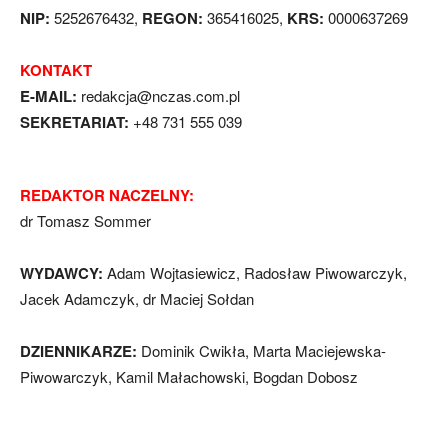
NIP:
5252676432,
REGON:
365416025,
KRS:
0000637269
KONTAKT
E-MAIL:
redakcja@nczas.com.pl
SEKRETARIAT:
+48 731 555 039
REDAKTOR NACZELNY:
dr Tomasz Sommer
WYDAWCY:
Adam Wojtasiewicz, Radosław Piwowarczyk,
Jacek Adamczyk, dr Maciej Sołdan
DZIENNIKARZE:
Dominik Cwikła, Marta Maciejewska-
Piwowarczyk, Kamil Małachowski, Bogdan Dobosz