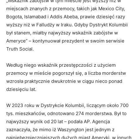
„Wskaźnik zabójstw w tym mieście jest wyższy niż w
miejscach znanych z przemocy, takich jak Mexico City,
Bogota, Islamabad i Addis Abeba, prawie dziesięć razy
wyższy niż w Falludży w Iraku. Gdyby Dystrykt Kolumbii
był stanem, miałby najwyższy wskaźnik zabójstw w
Ameryce” – kontynuował prezydent w swoim serwisie
Truth Social.
Według niego wskaźnik przestępczości z użyciem
przemocy w mieście pogorszył się, a liczba morderstw
wzrosła praktycznie dwukrotnie w ciągu nieco ponad
dziesięciu lat.
W 2023 roku w Dystrykcie Kolumbii, liczącym około 700
tys. mieszkańców, odnotowano 274 morderstwa. Był to
najwyższy wynik od 20 lat – podała AP. Agencja
zaznaczyła, że mimo iż Waszyngton jest jednym z
najniebezpieczniejszych dużych miast Ameryki, w innych