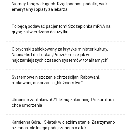
Niemcy toną w długach. Rząd podnosi podatki, wiek
emerytalny i opłaty za lekarza
To będą podawać pacjentom! Szczepionka mRNA na
grypę zatwierdzona do użytku
Olbrychski zablokowany za krytykę minister kultury.
Napisał list do Tuska. „Poczułem się jak w
najczarniejszych czasach systemów totalitarnych”
Systemowe niszczenie chrześcijan. Rabowani,
atakowani, oskarżani o „bluźnierstwo”
Ukrainiec zaatakował 71-letnią zakonnicę. Prokuratura
chce umorzenia
Kamienna Góra. 15-latek w cieżkim stanie. Zatrzymano
szesnastoletniego podejrzanego o atak