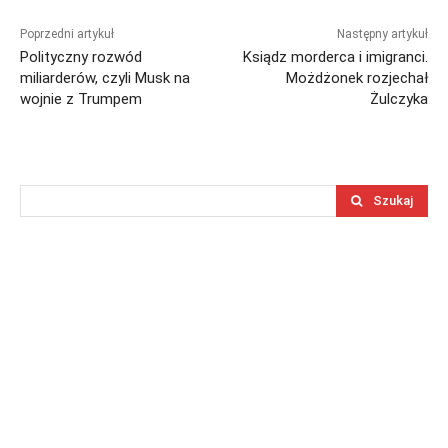
Poprzedni artykuł
Następny artykuł
Polityczny rozwód
Ksiądz morderca i imigranci.
miliarderów, czyli Musk na
Możdżonek rozjechał
wojnie z Trumpem
Żulczyka
Szukaj