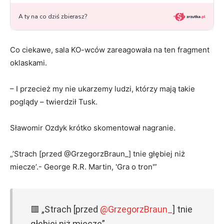
Co ciekawe, sala KO-wców zareagowała na ten fragment
oklaskami.
– I przecież my nie ukarzemy ludzi, którzy mają takie
poglądy – twierdził Tusk.
Sławomir Ozdyk krótko skomentował nagranie.
„’Strach [przed @GrzegorzBraun_] tnie głębiej niż
miecze’.- George R.R. Martin, 'Gra o tron'”
🟥 „Strach [przed
@GrzegorzBraun_
] tnie
głębiej niż miecze”.