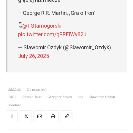
– George R.R. Martin, „Gra o tron”
👇
@TGtarnogorski
pic.twitter.com/gPRElWy82J
— Sławomir Ozdyk (@Slawomir_Ozdyk)
July 26, 2025
ŹRÓDŁO:
X / nczas.info
TAGI:
Donald Tusk
Grzegorz Braun
kkp
Sławomir Ozdyk
sondaże