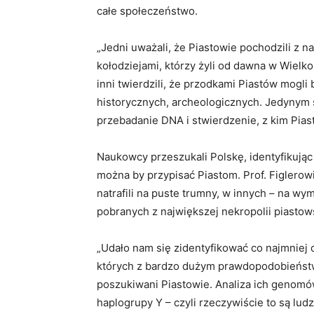
całe społeczeństwo.
„Jedni uważali, że Piastowie pochodzili z 
kołodziejami, którzy żyli od dawna w Wielkop
inni twierdzili, że przodkami Piastów mogl
historycznych, archeologicznych. Jedynym 
przebadanie DNA i stwierdzenie, z kim Pias
Naukowcy przeszukali Polskę, identyfikują
można by przypisać Piastom. Prof. Figlerowi
natrafili na puste trumny, w innych – na w
pobranych z największej nekropolii piastows
„Udało nam się zidentyfikować co najmniej d
których z bardzo dużym prawdopodobieństw
poszukiwani Piastowie. Analiza ich genomów
haplogrupy Y – czyli rzeczywiście to są ludz