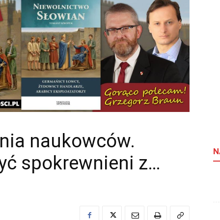
enia naukowców.
N
yć spokrewnieni z…