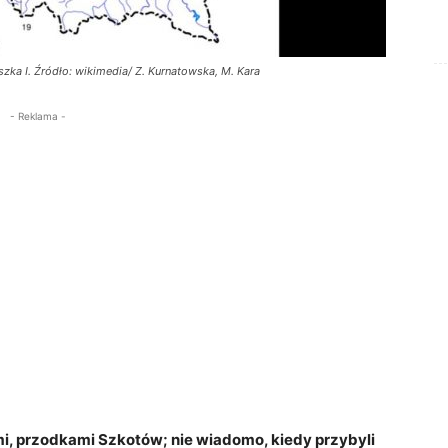
ka I. Źródło: wikimedia/ Z. Kurnatowska, M. Kara
- Reklama -
mi, przodkami Szkotów; nie wiadomo, kiedy przybyli