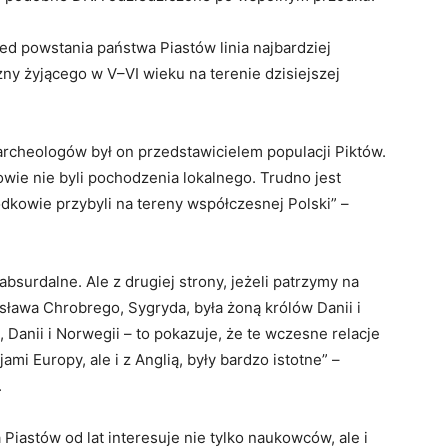
d powstania państwa Piastów linia najbardziej
ny żyjącego w V–VI wieku na terenie dzisiejszej
archeologów był on przedstawicielem populacji Piktów.
owie nie byli pochodzenia lokalnego. Trudno jest
odkowie przybyli na tereny współczesnej Polski” –
surdalne. Ale z drugiej strony, jeżeli patrzymy na
esława Chrobrego, Sygryda, była żoną królów Danii i
, Danii i Norwegii – to pokazuje, że te wczesne relacje
ami Europy, ale i z Anglią, były bardzo istotne” –
.
iastów od lat interesuje nie tylko naukowców, ale i