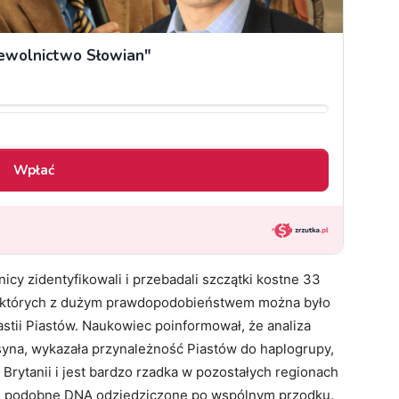
icy zidentyfikowali i przebadali szczątki kostne 33
u których z dużym prawdopodobieństwem można było
nastii Piastów. Naukowiec poinformował, że analiza
yna, wykazała przynależność Piastów do haplogrupy,
Brytanii i jest bardzo rzadka w pozostałych regionach
ch podobne DNA odziedziczone po wspólnym przodku.