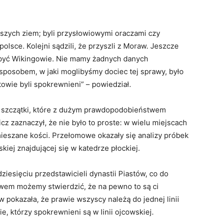
naszych ziem; byli przysłowiowymi oraczami czy
olsce. Kolejni sądzili, że przyszli z Moraw. Jeszcze
i być Wikingowie. Nie mamy żadnych danych
sposobem, w jaki moglibyśmy dociec tej sprawy, było
towie byli spokrewnieni” – powiedział.
c szczątki, które z dużym prawdopodobieństwem
cz zaznaczył, że nie było to proste: w wielu miejscach
ymieszane kości. Przełomowe okazały się analizy próbek
kiej znajdującej się w katedrze płockiej.
ziesięciu przedstawicieli dynastii Piastów, co do
em możemy stwierdzić, że na pewno to są ci
 pokazała, że prawie wszyscy należą do jednej linii
ie, którzy spokrewnieni są w linii ojcowskiej.