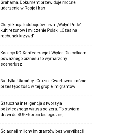
Grahama. Dokument przewiduje mocne
uderzenie w Rosje i Iran
Gloryfikacja ludobójców trwa. „Wołyń Pride”,
kult rezunów i milczenie Polski. „Czas na
rachunek krzywd”
Koalicja KO-Konfederacja? Wipler: Dla całkiem
poważnego biznesu to wymarzony
scenariusz
Nie tylko Ukraińcy i Gruzini. Gwałtownie rośnie
przestępczość w tej grupie imigrantów
Sztuczna inteligencja stworzyła
pożytecznego wirusa od zera. To otwiera
drzwi do SUPERbroni biologicznej
Ściągnęli miliony imigrantów bez weryfikacji.